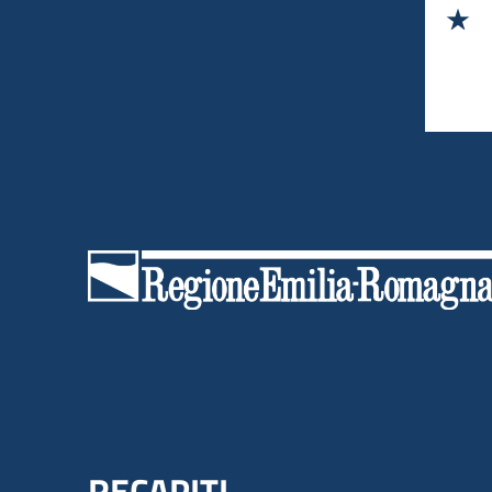
Va
RECAPITI