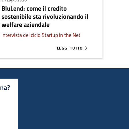
BluLend: come il credito
sostenibile sta rivoluzionando il
welfare aziendale
Intervista del ciclo Startup in the Net
LEGGI TUTTO
 SELEZIONATE PER SMAU MILANO 2026
ABOUT BLULEND: COME IL CREDITO
ina?