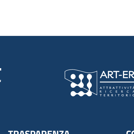
luta 5 stelle su 5
TRASPARENZA
C