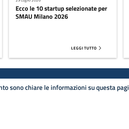
Ecco le 10 startup selezionate per
SMAU Milano 2026
LEGGI TUTTO
A 1.35 MILIONI PER AFLABOX
ABOUT ECCO LE 10 STARTUP
to sono chiare le informazioni su questa pag
luta 1 stelle su 5
luta 2 stelle su 5
luta 3 stelle su 5
luta 4 stelle su 5