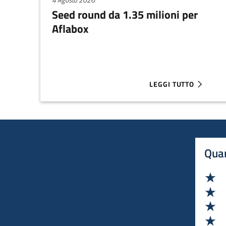
Seed round da 1.35 milioni per
Aflabox
LEGGI TUTTO
ABOUT SEED ROUND D
Quan
Va
Va
Va
Va