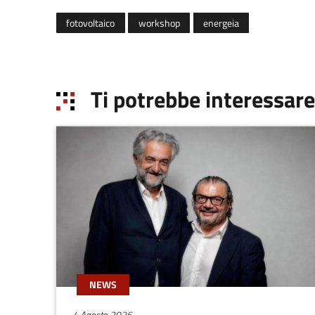
fotovoltaico
workshop
energeia
Ti potrebbe interessare
NEWS
4 Agosto 2026