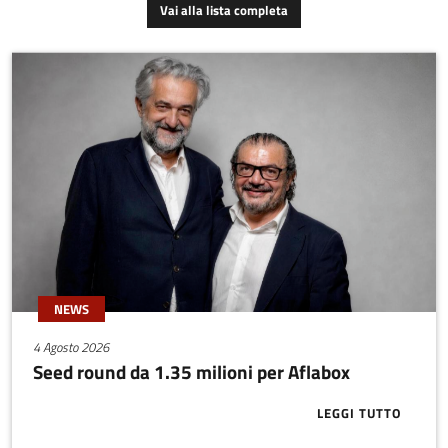
Vai alla lista completa
ed implementazione di
modelli di analisi speditiva
avanzata, a supporto
dell’ingegneria civile
(edifici strategici e
rilevanti, infrastrutture,
edilizia abitativa e
produttiva) e del restauro
(edifici e manufatti
storici).
NEWS
4 Agosto 2026
Seed round da 1.35 milioni per Aflabox
LEGGI TUTTO
ABOUT SEED 