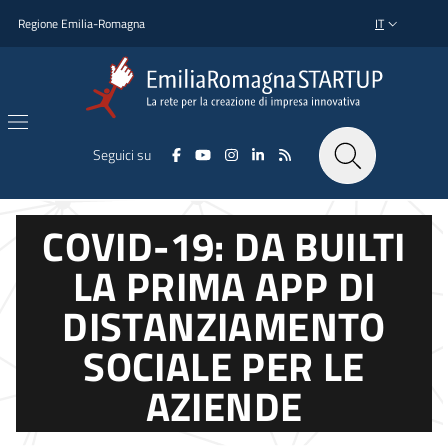
Salta al contenuto principale
Salta al piè di pagina
Regione Emilia-Romagna
IT
SELETTORE L
Seguici su
COVID-19: DA BUILTI
LA PRIMA APP DI
DISTANZIAMENTO
SOCIALE PER LE
AZIENDE