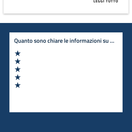
LEGGI TUTTO
ABOUT BLULE
Quanto sono chiare le informazioni su questa 
Valuta 1 stelle su 5
Valuta 2 stelle su 5
Valuta 3 stelle su 5
Valuta 4 stelle su 5
Valuta 5 stelle su 5