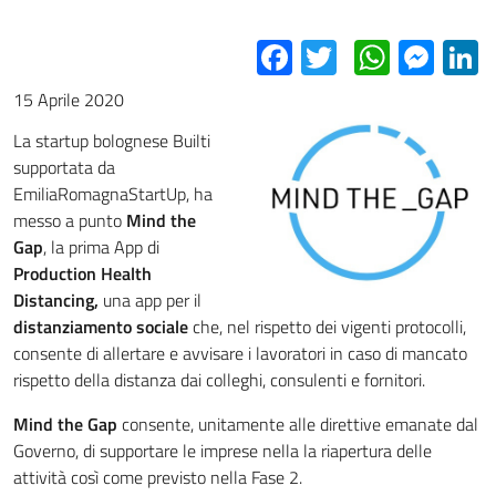
Facebook
Twitter
Whats
Mes
L
15 Aprile 2020
La startup bolognese Builti
supportata da
EmiliaRomagnaStartUp, ha
messo a punto
Mind the
Gap
, la prima App di
Production Health
Distancing,
una app per il
distanziamento sociale
che, nel rispetto dei vigenti protocolli,
consente di allertare e avvisare i lavoratori in caso di mancato
rispetto della distanza dai colleghi, consulenti e fornitori.
Mind the Gap
consente, unitamente alle direttive emanate dal
Governo, di supportare le imprese nella la riapertura delle
attività così come previsto nella Fase 2.