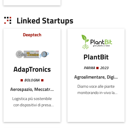
del sistema produttivo e
della
distributivo sul territorio
conoscenza,
regionale, la valutazi
Linked Startups
del lavoro e
dell'impresa
Deeptech
PlantBit
AdapTronics
PARMA
2023
Agroalimentare, Digitale, Energia e Sostenibilità
BOLOGNA
Diamo voce alle piante
Aerospazio, Meccatronica e Materiali
monitorando in-vivo la
Logistica più sostenibile
linfa per aiutare gli
con dispositivi di presa
agricoltori ad aumentare
elettro-adesivi efficaci e
la sostenibilità in
scotch sensorizzato
agricoltura
riciclabile per imballaggi