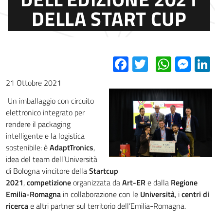
DELLA START CUP
Facebook
Twitter
Whats
Mes
L
21 Ottobre 2021
Un imballaggio con circuito
elettronico integrato per
rendere il packaging
intelligente e la logistica
sostenibile: è
AdaptTronics
,
idea del team dell’Università
di Bologna vincitore della
Startcup
2021
,
competizione
organizzata da
Art-ER
e dalla
Regione
Emilia-Romagna
in collaborazione con le
Università
, i
centri di
ricerca
e altri partner sul territorio dell’Emilia-Romagna.