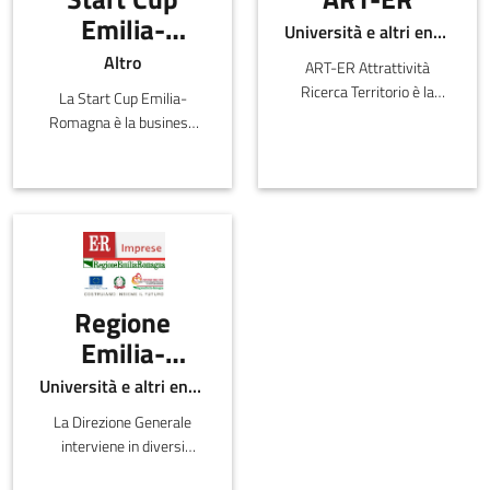
Emilia-
Università e altri enti pubblici
Romagna
Altro
ART-ER Attrattività
Ricerca Territorio è la
La Start Cup Emilia-
Società Consortile
Romagna è la business
dell’Emilia-
plan competition
Romagna nata per
dell’Emilia-Romagna,
favorire la crescita
affiliata al PNI-Premio
sostenibile della regione
Nazionale per
attr
l'Innovazione.
Regione
Emilia-
Romagna -
Università e altri enti pubblici
Direzione
La Direzione Generale
Generale
interviene in diversi
economia
ambiti inerenti lo sviluppo