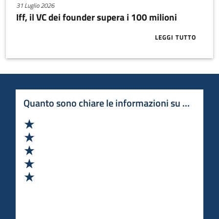
31 Luglio 2026
Iff, il VC dei founder supera i 100 milioni
LEGGI TUTTO
ABOUT IFF, I
Quanto sono chiare le informazioni su questa 
Valuta 1 stelle su 5
Valuta 2 stelle su 5
Valuta 3 stelle su 5
Valuta 4 stelle su 5
Valuta 5 stelle su 5