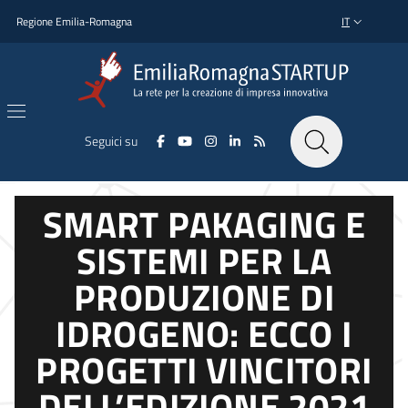
Salta al contenuto principale
Salta al piè di pagina
Regione Emilia-Romagna
IT
SELETTORE L
Seguici su
SMART PAKAGING E
SISTEMI PER LA
PRODUZIONE DI
IDROGENO: ECCO I
PROGETTI VINCITORI
DELL’EDIZIONE 2021