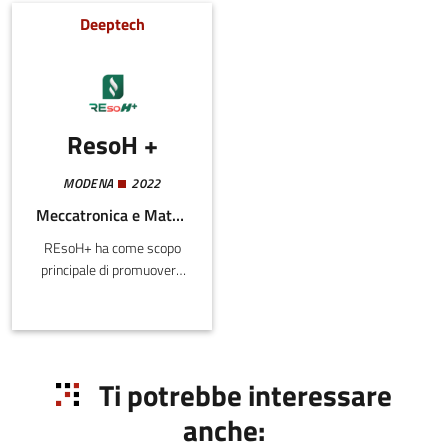
smart
Deeptech
ResoH +
MODENA
2022
Meccatronica e Materiali, Energia e Sostenibilità
REsoH+ ha come scopo
principale di promuovere
lo sviluppo di tecnologie
capaci di produrre energie
(H2, calore e elettricità) da
fonti rinnovabili in modo
efficiente e quindi ne
Ti potrebbe interessare
permette la loro
anche:
diffusione sul mercato
grazie all’utilizzo di