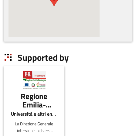
Supported by
Regione
Emilia-
Romagna -
Università e altri enti pubblici
Direzione
La Direzione Generale
Generale
interviene in diversi