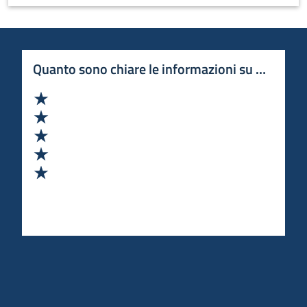
Quanto sono chiare le informazioni su questa 
Valuta 1 stelle su 5
Valuta 2 stelle su 5
Valuta 3 stelle su 5
Valuta 4 stelle su 5
Valuta 5 stelle su 5