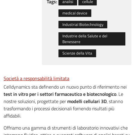
Tags:
analisi
cellule
medical device
Industrial Biotechnology
Industrie della Salute e del
Benessere
Scienze della Vita
Società a responsabilità limitata
Celldynamics sta definendo un nuovo punto di riferimento nei
test in vitro per i settori farmaceutico e biotecnologico
. Le
nostre soluzioni, progettate per
modelli cellulari 3D
, stanno
trasformando i processi decisionali fornendo risultati più
affidabili.
Offriamo una gamma di strumenti di laboratorio innovativi che
integrano fluidica, ottica e avanzati software di analisi basati su