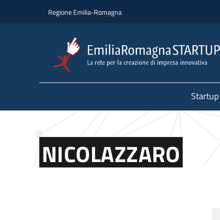
Salta al contenuto principale
Salta al piè di pagina
Regione Emilia-Romagna
Startup
NICOLAZZARO