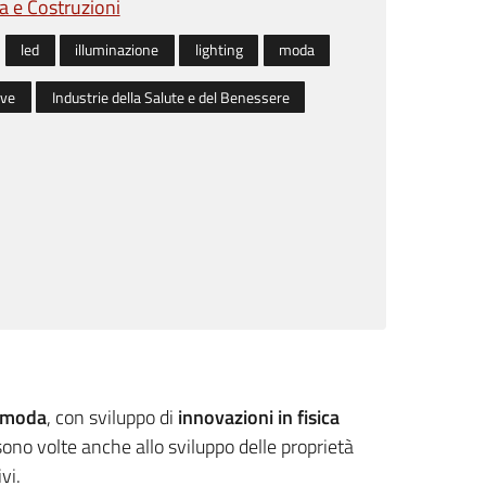
ia e Costruzioni
led
illuminazione
lighting
moda
ive
Industrie della Salute e del Benessere
i moda
, con sviluppo di
innovazioni in fisica
sono volte anche allo sviluppo delle proprietà
vi.