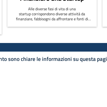
Alle diverse fasi di vita di una
startup corrispondono diverse attività da
finanziare, fabbisogni da affrontare e fonti di
finanziamento disponibili
to sono chiare le informazioni su questa pag
luta 1 stelle su 5
luta 2 stelle su 5
luta 3 stelle su 5
luta 4 stelle su 5
luta 5 stelle su 5