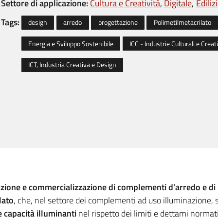
Settore di applicazione:
Cultura e Creatività
Digitale
Ediliz
Tags:
design
arredo
progettazione
Polimetilmetacrilato
Energia e Sviluppo Sostenibile
ICC - Industrie Culturali e Creat
ICT, Industria Creativa e Design
zione e commercializzazione di complementi d’arredo e d
lato
, che, nel settore dei complementi ad uso illuminazione, 
e capacità illuminanti
nel rispetto dei limiti e dettami normati