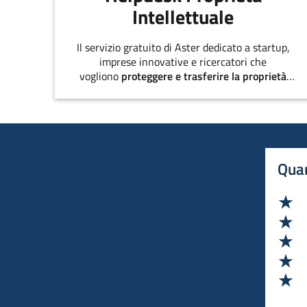
Intellettuale
Il servizio gratuito di Aster dedicato a startup,
imprese innovative e ricercatori che
vogliono
proteggere e trasferire la proprietà
intellettuale
.
Quan
Va
Va
Va
Va
Va