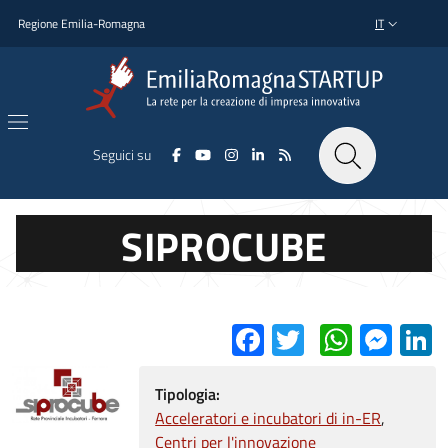
Salta al contenuto principale
Salta al piè di pagina
Regione Emilia-Romagna
IT
SELETTORE L
Seguici su
SIPROCUBE
Facebook
Twitter
Whats
Mes
L
Tipologia:
Acceleratori e incubatori di in-ER
Centri per l'innovazione