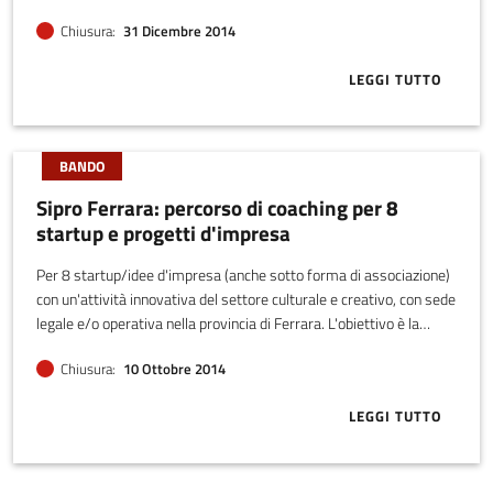
imprese appartenenti al comparto turistico, nell’ambito del
Chiusura
31 Dicembre 2014
progetto T-lab.
LEGGI TUTTO
ABOUT BANDO
BANDO
Sipro Ferrara: percorso di coaching per 8
startup e progetti d'impresa
Per 8 startup/idee d'impresa (anche sotto forma di associazione)
con un'attività innovativa del settore culturale e creativo, con sede
legale e/o operativa nella provincia di Ferrara. L'obiettivo è la
realizzazione di un percorso di coaching su misura della durata di 4
Chiusura
10 Ottobre 2014
mesi per favorire il rafforzamento di attività innovative già
avviate o la creazione di nuove imprese innovative.
LEGGI TUTTO
ABOUT SIPRO