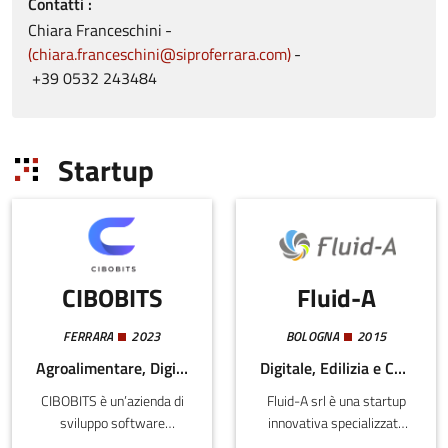
Contatti
Chiara
Franceschini
chiara.franceschini@siproferrara.com
+39 0532 243484
Startup
CIBOBITS
Fluid-A
FERRARA
2023
BOLOGNA
2015
Agroalimentare, Digitale
Digitale, Edilizia e Costruzioni, Energia e Sostenibilità
CIBOBITS è un’azienda di
Fluid-A srl è una startup
sviluppo software
innovativa specializzata
fondata da tre ingegneri,
nella progettazione di