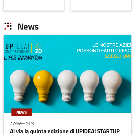
laureati in Ingegneria
macchine a fluido,
Elettronica e Ingegneria
apparati di
Informatica presso
trasformazione e scambio
News
l’Università di Bologna. La
energetico e sistemi di
società opera nel campo
acquisizione dati.Le
dell’Intelligenza Artificiale
esperienze del Team di
applicata alla Computer
Fluid-A sono maturate nei
Vision e nasce con
settori automotive, power
l’obiettivo di portare
generation, oil&gas, food
soluzioni digitali avanzate
& beverage, farmaceutico
nel settore delle macchine
e biomedicale.I servizi
automatiche, rivolgendosi
offerti vanno dalla
in particolare alle aziende
consulenza volta
che operano nell’industria
all’ottimizzazione di
manifatturiera e nel
prodotti esistenti alla
comparto agricolo.
progettazione integrata
per lo sviluppo di nuovi
NEWS
prodotti, mediante forme
2 Ottobre 2019
di affiancamento ai
Al via la quinta edizione di UPIDEA! STARTUP
reparti R&D e di