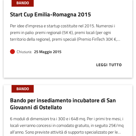
BANDO
Start Cup Emilia-Romagna 2015
Per idee d'impresa e startup costituite nel 2015. Numerosi i
premi in palio: premi regionali (5K €), premi locali (per ogni
territorio della regione), premi speciali (Premio FinTech 30K €,
Premio Stirone-Piacenziano 8K €, Premio Sezione Giovani per
Chiusura
25 Maggio 2015
studenti delle superiori).
LEGGI TUTTO
ABOUT START
BANDO
Bando per insediamento incubatore di San
Giovanni di Ostellato
6 moduli di dimensioni tra i 300 e i 648 mq. Per i primi tre mesi, i
locali verranno concessi in comodato gratuito, in seguito 25€/mq
all’anno. Sono previste attività di supporto specializzato per le