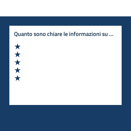
Quanto sono chiare le informazioni su questa 
Valuta 1 stelle su 5
Valuta 2 stelle su 5
Valuta 3 stelle su 5
Valuta 4 stelle su 5
Valuta 5 stelle su 5