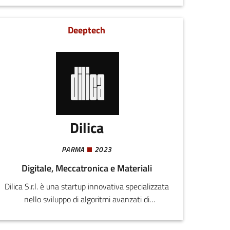
valorizzare il know-how aziendale e
semplificare attività operative complesse.
Deeptech
Dilica
PARMA
2023
Digitale, Meccatronica e Materiali
Dilica S.r.l. è una startup innovativa specializzata
nello sviluppo di algoritmi avanzati di
intelligenza artificiale e machine learning per il
settore della robotica mobile. Con una profonda