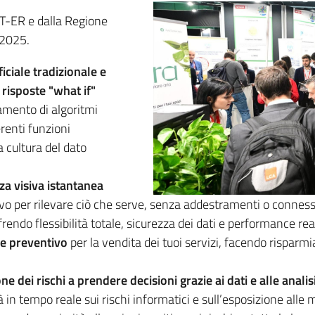
RT-ER e dalla Regione
 2025.
iciale tradizionale e
 risposte "what if"
amento di algoritmi
erenti funzioni
a cultura del dato
nza visiva istantanea
ivo per rilevare ciò che serve, senza addestramenti o conness
endo flessibilità totale, sicurezza dei dati e performance rea
re preventivo
per la vendita dei tuoi servizi, facendo risparmi
e dei rischi a prendere decisioni grazie ai dati e alle analis
tà in tempo reale sui rischi informatici e sull’esposizione all