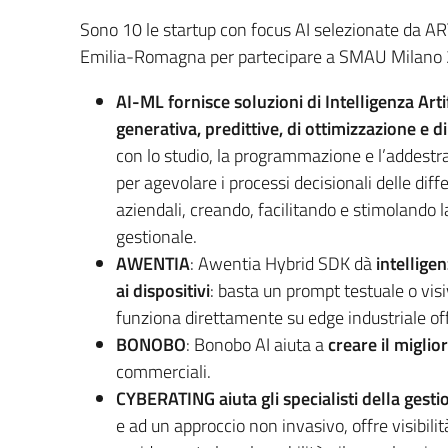
Sono 10 le startup con focus AI selezionate da A
Emilia-Romagna per partecipare a SMAU Milano
AI-ML fornisce soluzioni di Intelligenza Artif
generativa, predittive, di ottimizzazione e di
con lo studio, la programmazione e l’addestr
per agevolare i processi decisionali delle diff
aziendali, creando, facilitando e stimolando l
gestionale.
AWENTIA
: Awentia Hybrid SDK dà
intellige
ai dispositivi
: basta un prompt testuale o vis
funziona direttamente su edge industriale offr
BONOBO
: Bonobo AI aiuta a
creare il miglio
commerciali.
CYBERATING aiuta gli specialisti della gestion
e ad un approccio non invasivo, offre visibili