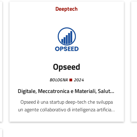
Deeptech
Opseed
BOLOGNA
2024
Digitale, Meccatronica e Materiali, Salute e Benessere, Agroalimentare
Opseed è una startup deep-tech che sviluppa
un agente collaborativo di intelligenza artificiale
per il settore della manifattura ad alto volume,
con particolare focus su farmaceutico, food &
beverage, beni di consumo e packaging.