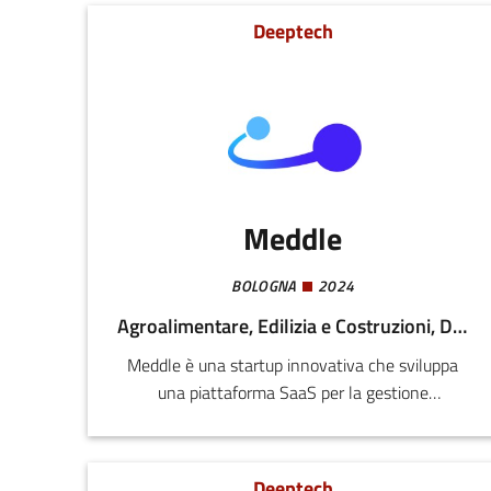
sicurezza.
Deeptech
Meddle
BOLOGNA
2024
Agroalimentare, Edilizia e Costruzioni, Digitale, Energia e Sostenibilità, Meccatronica e Materiali
Meddle è una startup innovativa che sviluppa
una piattaforma SaaS per la gestione
intelligente dei dati industriali. Il nostro obiettivo
è semplificare e automatizzare la connessione
tra macchinari, sistemi gestionali e strumenti di
Deeptech