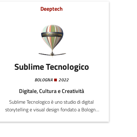
esperienza accademica e decennale nel cuore
Deeptech
della Silicon Valley, il nostro team di esperti
fornisce soluzioni su misura per imprese che
desiderano migliorare l'efficienza e le capacità
dei loro sistemi robotici.
Sublime Tecnologico
BOLOGNA
2022
Digitale, Cultura e Creatività
Sublime Tecnologico è uno studio di digital
storytelling e visual design fondato a Bologna
da Stefania Reccia, specialista in Storia dell’Arte
Barocca e storyteller, e Federico Bigi, 3D artist e
visual designer.