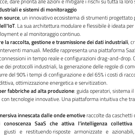
e, dare priorità alle azioni e mitigare i rischi su tutta la loro
ustriali e sistemi di monitoraggio
en source
, un innovativo ecosistema di strumenti progettato
ell'IoT
. La sua architettura modulare e flessibile è ideata per s
ployment e al monitoraggio continuo.
 la raccolta, gestione e trasmissione dei dati industriali
, c
interventi manuali. Meddle rappresenta una piattaforma SaaS d
 connessioni in tempo reale e configurazioni drag-and-drop. 
e dei protocolli industriali, la generazione delle regole di c
re del 90% i tempi di configurazione e del 65% i costi di raccol
edittiva, ottimizzazione energetica e servitization.
 per fabbriche ad alta produzione
: guida operatori, sistema
i con tecnologie innovative. Una piattaforma intuitiva che tr
rsiva innescata dalle onde emotive
raccolte da caschetti 
onoscenza SaaS che attiva l’intelligenza collettiva 
ti giusti e restituendo risposte armonizzate e aziona