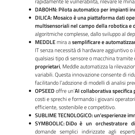
rapidamente le vulnerabilità, rilevare le minacc
DABOHN: Pilota automatico per impianti ind
DILICA: Mosaico è una piattaforma dati op
multisensoriali nel campo della robotica e d
algoritmiche complesse, dallo sviluppo al de
MEDDLE
mira a
semplificare e automatizzare
IT senza necessità di hardware aggiuntivo o 
qualsiasi tipo di sensore o macchina tramite
proprietari
, Meddle automatizza la rilevazion
variabili. Questa innovazione consente di ridur
facilitando l’adozione di modelli di analisi pr
OPSEED
offre un’
AI collaborativa specifica
costi e sprechi e formando i giovani operator
efficiente, sostenibile e competitivo.
SUBLIME TECNOLOGICO: un'esperienze imme
SYMBOOLIC: DiDo è un orchestratore di c
domande semplici indirizzate agli esper