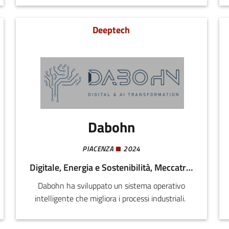
(contesti produttivi e non solo). Sistema
proprietario end-to-end di traduzione di
Deeptech
immagini in informazioni, dati qualificati in
tempo reale per il monitoraggio di contesti
distribuiti. (2 brevetti a supporto)
Dabohn
PIACENZA
2024
Digitale, Energia e Sostenibilità, Meccatronica e Materiali
Dabohn ha sviluppato un sistema operativo
intelligente che migliora i processi industriali.