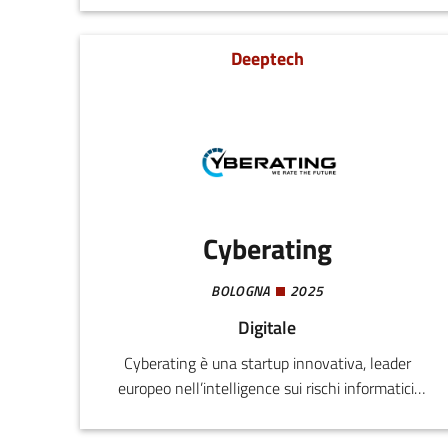
alla realizzazione ed all’addestramento di
algoritmi per dare soluzioni imprenditoriali ed
Deeptech
essere di supporto ai processi decisionali ed alla
trasformazione digitale di organizzazioni, enti ed
aziende.
Cyberating
BOLOGNA
2025
Digitale
Cyberating è una startup innovativa, leader
europeo nell’intelligence sui rischi informatici.
Aiutiamo gli specialisti della gestione dei rischi a
prendere decisioni grazie ai dati e alle analisi di