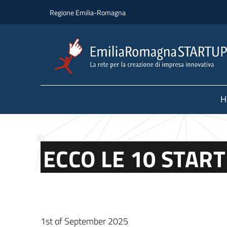
Skip to main content
Skip to footer content
Regione Emilia-Romagna
H
ECCO LE 10 STAR
1st of September 2025