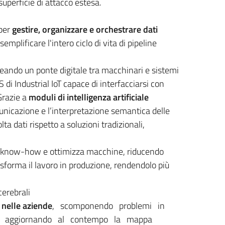
 superficie di attacco estesa.
 per
gestire, organizzare e orchestrare dati
emplificare l'intero ciclo di vita di pipeline
reando un ponte digitale tra macchinari e sistemi
i Industrial IoT capace di interfacciarsi con
Grazie a
moduli di intelligenza artificiale
omunicazione e l’interpretazione semantica delle
ta dati rispetto a soluzioni tradizionali,
 il know-how e ottimizza macchine, riducendo
asforma il lavoro in produzione, rendendolo più
cerebrali
nelle aziende
, scomponendo problemi in
bili, aggiornando al contempo la mappa