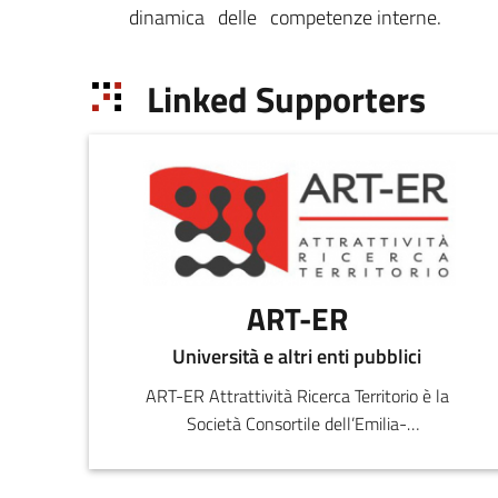
dinamica delle competenze interne.
Linked Supporters
ART-ER
Università e altri enti pubblici
ART-ER Attrattività Ricerca Territorio è la
Società Consortile dell’Emilia-
Romagna nata per favorire la crescita
sostenibile della regione attr