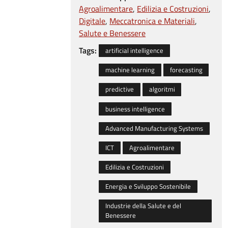
Agroalimentare
Edilizia e Costruzioni
Digitale
Meccatronica e Materiali
Salute e Benessere
Tags:
artificial intelligence
machine learning
forecasting
predictive
algoritmi
business intelligence
Advanced Manufacturing Systems
ICT
Agroalimentare
Edilizia e Costruzioni
Energia e Sviluppo Sostenibile
Industrie della Salute e del
Benessere