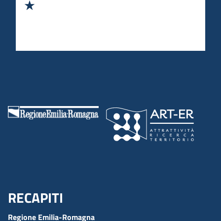
Valuta 5 stelle su 5
RECAPITI
Menu Footer
Regione Emilia-Romagna