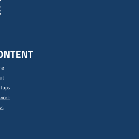
ONTENT
me
ut
rtups
work
ws