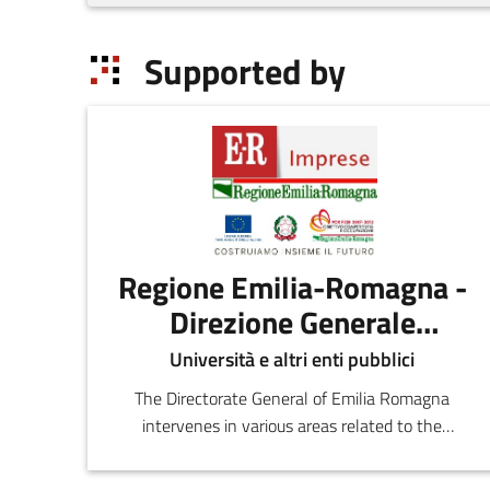
Supported by
Regione Emilia-Romagna -
Direzione Generale
economia della
Università e altri enti pubblici
conoscenza, del lavoro e
The Directorate General of Emilia Romagna
dell'impresa
intervenes in various areas related to the
development of regional production and
distribution, the evaluation of the effectiveness