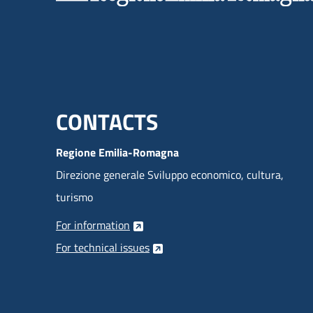
Menu footer inglese
CONTACTS
Regione Emilia-Romagna
Direzione generale Sviluppo economico, cultura,
turismo
For information
For technical issues