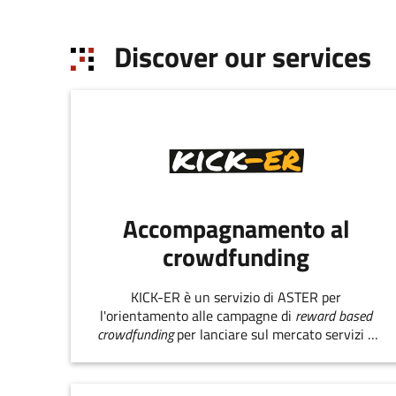
of the regional policies, the promotion of
tourism, the promotion of energy policies and
Discover our services
the development of the green economy.
Accompagnamento al
crowdfunding
KICK-ER è un servizio di ASTER per
l'orientamento alle campagne di
reward based
crowdfunding
per lanciare sul mercato servizi e
prodotti innovativi.