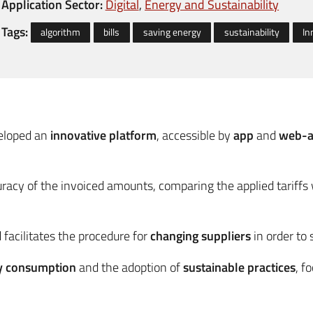
Application Sector:
Digital
Energy and Sustainability
Tags:
algorithm
bills
saving energy
sustainability
In
eloped an
innovative platform
, accessible by
app
and
web-
racy of the invoiced amounts, comparing the applied tariffs
 facilitates the procedure for
changing suppliers
in order to
y consumption
and the adoption of
sustainable practices
, f