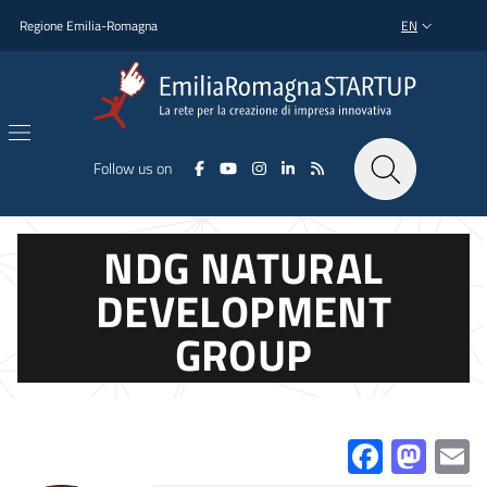
Skip to main content
Skip to footer content
Regione Emilia-Romagna
EN
LANGUAGE SWI
Follow us on
NDG NATURAL
DEVELOPMENT
GROUP
Facebo
Mas
E