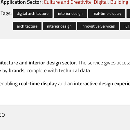
Application Sector:
Culture and Creativity
Digital
Building
Tags:
digital architecture
interior design
real-time display
architecture
interior design
Innovative Services
ICT
itecture and interior design sector
. The service gives acces
y by
brands
, complete with
technical data
.
 enabling
real-time display
and an
interactive design experi
EO