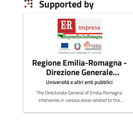
Supported by
Regione Emilia-Romagna -
Direzione Generale
economia della
Università e altri enti pubblici
conoscenza, del lavoro e
The Directorate General of Emilia Romagna
dell'impresa
intervenes in various areas related to the
development of regional production and
distribution, the evaluation of the effectiveness
of the regional policies, the promotion of
tourism, the promotion of energy policies and