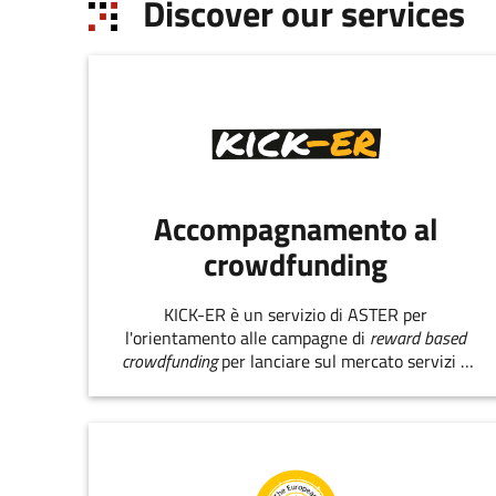
Discover our services
the development of the green economy.
Accompagnamento al
crowdfunding
KICK-ER è un servizio di ASTER per
l'orientamento alle campagne di
reward based
crowdfunding
per lanciare sul mercato servizi e
prodotti innovativi.