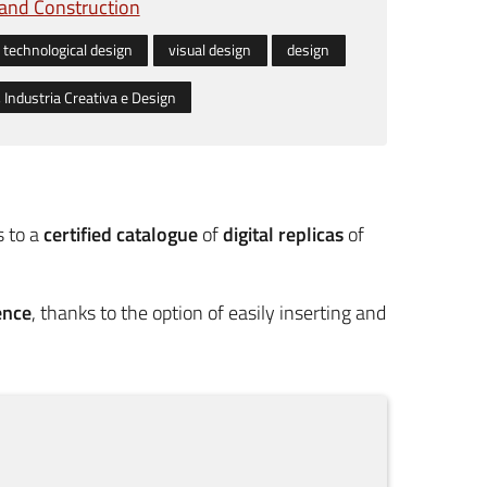
 and Construction
technological design
visual design
design
, Industria Creativa e Design
s to a
certified catalogue
of
digital replicas
of
ence
, thanks to the option of easily inserting and