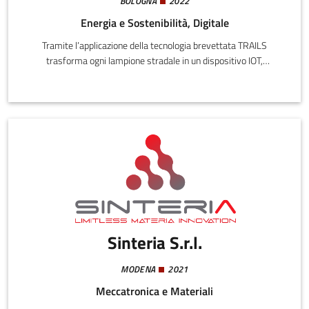
BOLOGNA
2022
Energia e Sostenibilità, Digitale
Tramite l’applicazione della tecnologia brevettata TRAILS
trasforma ogni lampione stradale in un dispositivo IOT,
intelligente ed interconnesso grazie alla raccolta dati sonori
combinata all’uso di intelligenza artificiale.L’applicazione diffusa
di TRAILS permette la riduzione dello spreco energetico e
luminoso negli impianti di illuminazione stradale di oltre il 40%
fornendo la giusta quantità di luce solo dove e quando serve.
Sinteria S.r.l.
MODENA
2021
Meccatronica e Materiali