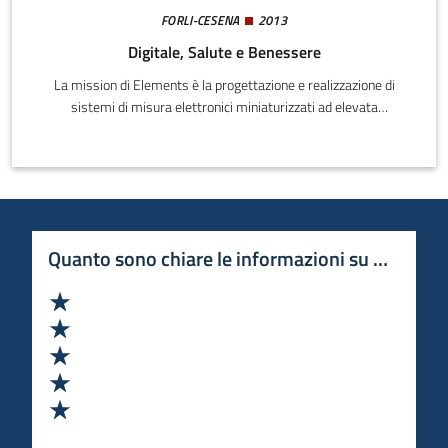
FORLI-CESENA
2013
Digitale, Salute e Benessere
La mission di Elements è la progettazione e realizzazione di
sistemi di misura elettronici miniaturizzati ad elevata
accuratezza, basati su tecnologie microelettroniche custom. Tale
strumentazione trova applicazione in tutti i settori riguardanti la
misura di segnali provenienti da famiglie diverse di nanosensori
(sensori naturali o artificiali delle dimensioni nanometriche).
Quanto sono chiare le informazioni su questa 
Valuta 1 stelle su 5
Valuta 2 stelle su 5
Valuta 3 stelle su 5
Valuta 4 stelle su 5
Valuta 5 stelle su 5