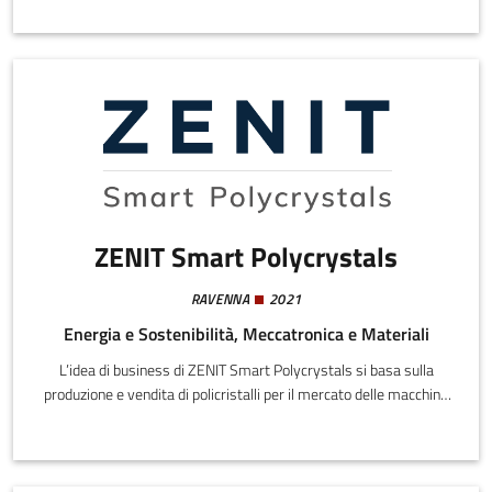
ZENIT Smart Polycrystals
RAVENNA
2021
Energia e Sostenibilità, Meccatronica e Materiali
L’idea di business di ZENIT Smart Polycrystals si basa sulla
produzione e vendita di policristalli per il mercato delle macchine
laser a stato solido (SSL).I sistemi SSL attuali hanno costi di
fabbricazione elevati e le macchine sono pesanti e ingombranti. Il
fascio laser è generato da un monocristallo che durante
l’emissione laser si riscalda localmente provocando la