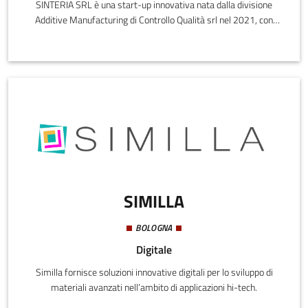
SINTERIA SRL è una start-up innovativa nata dalla divisione
Additive Manufacturing di Controllo Qualità srl nel 2021, con
l'obiettivo di affermarsi come punto di riferimento per lo sviluppo
di nuovi materiali per il mondo Additive Manufacturing.Fornire
servizi avanzati per rendere più efficienti i processi di Additive
Manufacturing è la nostra missione quotidiana.Ci concentriamo
principalmente sull’implementazione e la qualifica di materiali
polimerici e metallici per le tecnologie di stampa FDM, SLS ed
SLM.
SIMILLA
BOLOGNA
Digitale
Similla fornisce soluzioni innovative digitali per lo sviluppo di
materiali avanzati nell’ambito di applicazioni hi-tech.