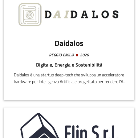
Daidalos
REGGIO EMILIA
2026
Digitale, Energia e Sostenibilità
Daidalos è una startup deep-tech che sviluppa un acceleratore
hardware per Intelligenza Artificiale progettato per rendere l'AI
più efficiente, veloce e sostenibile. A differenza delle architetture
tradizionali (GPU o NPU general-purpose), il nostro approccio
proprietario di Algorithm Mapping trasforma direttamente
l'algoritmo in una struttura hardware dedicata, riducendo
drasticamente il traffico di memoria e quindi i consumi
energetici.