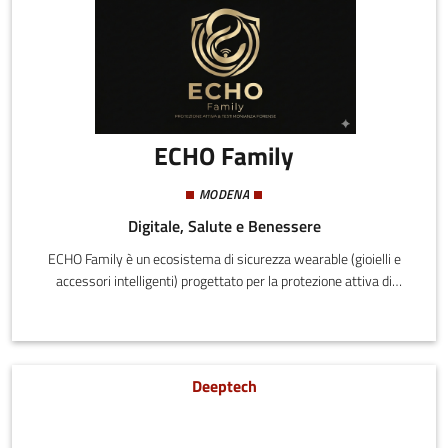
ECHO Family
MODENA
Digitale, Salute e Benessere
ECHO Family è un ecosistema di sicurezza wearable (gioielli e
accessori intelligenti) progettato per la protezione attiva di
donne, bambini e anziani. A differenza dei comuni GPS, ECHO
integra il "Protocollo Witness": in caso di pericolo, il dispositivo
registra audio ambientale criptato e lo salva istantaneamente in
cloud, garantendo prove inattaccabili anche se l'oggetto viene
Deeptech
distrutto.