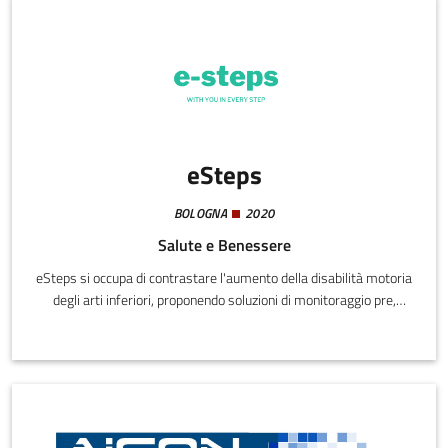
deformazione temporanea della cella cristallina, il degrado della
qualità del fascio e la riduzione dell’efficienza.
eSteps
BOLOGNA
2020
Salute e Benessere
eSteps si occupa di contrastare l'aumento della disabilità motoria
degli arti inferiori, proponendo soluzioni di monitoraggio pre,
durante e post ospedalizzazione con protocolli di biomeccanica e
di tele-riabilitazione, ma anche soluzioni sportive di
telemonitoring, con soluzioni ad alta tecnologia, personalizzate e
sostenibili con la centralità del paziente/sportivo come valore.