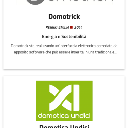
Domotrick
REGGIO EMILIA
2014
Energia e Sostenibilità
Domotrick sta realizzando un'interfaccia elettronica corredata da
apposito software che può essere inserita in una tradizionale
presa elettrica o all'interno di altro utilizzatore elettrico (corpo
illuminate, elettrodomestico etc..) con lo scopo principale di
comandare detto ultilizzatore con diverse logiche: orari
schedulati, richiesta remota o trigger su un sensore.
Domotica Undici