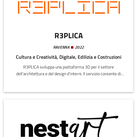
R3PLICA
RAVENNA
2022
Cultura e Creatività, Digitale, Edilizia e Costruzioni
R3PLICA sviluppa una piattaforma 3D per il settore
dell’architettura e del design d’interni. Il servizio consente di
accedere a un catalogo certificato di repliche digitali di prodotti,
materiali e finiture forniti direttamente dai brand, completi di dati
tecnici. La piattaforma è integrata con Unreal Engine 5,
permettendo una visualizzazione real-time e un’esperienza di
progettazione interattiva, grazie alla possibilità di inserire e
configurare facilmente gli oggetti all’interno dei progetti.