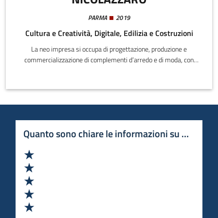
PARMA
2019
Cultura e Creatività, Digitale, Edilizia e Costruzioni
La neo impresa si occupa di progettazione, produzione e
commercializzazione di complementi d’arredo e di moda, con
sviluppo di innovazioni in fisica applicata attraverso l’utilizzo
dipolimetilmetacrilato, che, nel settore dei complementi ad uso
illuminazione, sono volte anche allo sviluppo delle proprietà
ottiche, per una una migliore ottimizzazione delle capacità
illuminanti nel rispetto dei limiti e dettami normativi.
Quanto sono chiare le informazioni su questa 
Valuta 1 stelle su 5
Valuta 2 stelle su 5
Valuta 3 stelle su 5
Valuta 4 stelle su 5
Valuta 5 stelle su 5