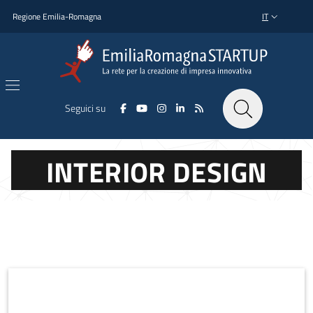
Salta al contenuto principale
Salta al piè di pagina
Regione Emilia-Romagna
IT
SELETTORE L
Seguici su
INTERIOR DESIGN