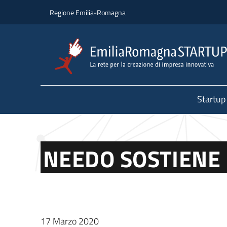
Salta al contenuto principale
Salta al piè di pagina
Regione Emilia-Romagna
Startup
NEEDO SOSTIENE 
17 Marzo 2020