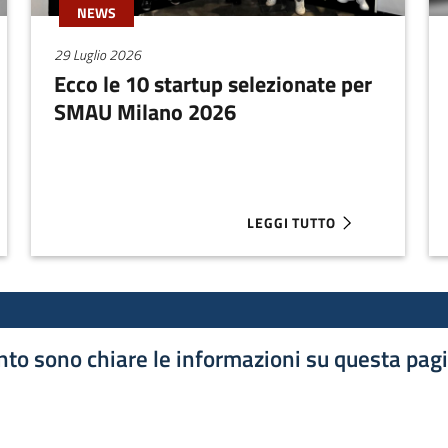
NEWS
29 Luglio 2026
Ecco le 10 startup selezionate per
SMAU Milano 2026
LEGGI TUTTO
A 1.35 MILIONI PER AFLABOX
ABOUT ECCO LE 10 STARTUP
to sono chiare le informazioni su questa pag
luta 1 stelle su 5
luta 2 stelle su 5