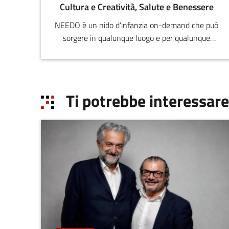
Cultura e Creatività, Salute e Benessere
NEEDO è un nido d’infanzia on-demand che può
sorgere in qualunque luogo e per qualunque
periodo di tempo venendo incontro alle
esigenze di famiglie, aziende e piccoli comuni,
per favorire la conciliazione di tempi di vita e di
lavoro e l’occupazione femminile.
Ti potrebbe interessare