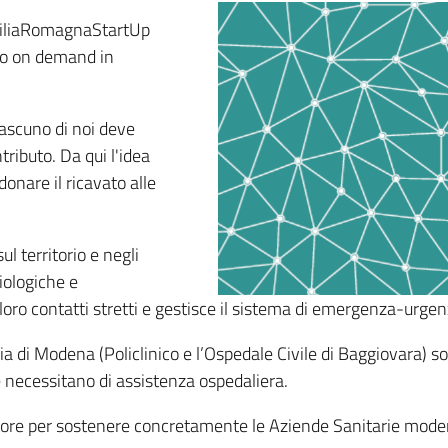
miliaRomagnaStartUp
do on demand in
ascuno di noi deve
ntributo. Da qui l'idea
donare il ricavato alle
l territorio e negli
miologiche e
loro contatti stretti e gestisce il sistema di emergenza-urgenz
ia di Modena (Policlinico e l’Ospedale Civile di Baggiovara) son
e necessitano di assistenza ospedaliera.
store per sostenere concretamente le Aziende Sanitarie mode