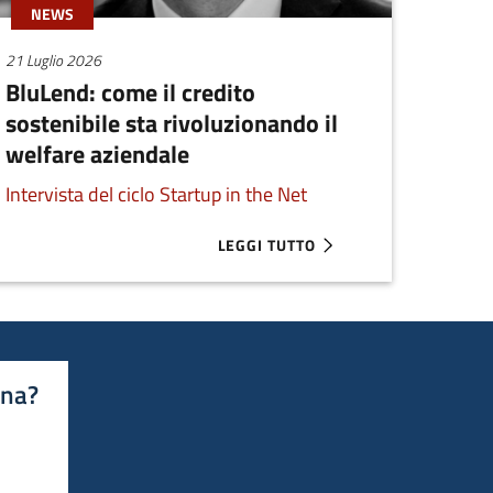
NEWS
21 Luglio 2026
BluLend: come il credito
sostenibile sta rivoluzionando il
welfare aziendale
Intervista del ciclo Startup in the Net
LEGGI TUTTO
 SELEZIONATE PER SMAU MILANO 2026
ABOUT BLULEND: COME IL CREDITO
ina?