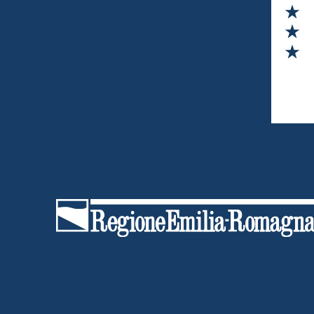
Va
Va
Va