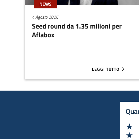
NEWS
4 Agosto 2026
Seed round da 1.35 milioni per
Aflabox
LEGGI TUTTO
ABOUT SEED ROUND D
Quan
Va
Va