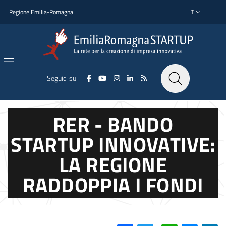
Salta al contenuto principale
Salta al piè di pagina
Regione Emilia-Romagna
IT
SELETTORE L
Seguici su
RER - BANDO
STARTUP INNOVATIVE:
LA REGIONE
RADDOPPIA I FONDI