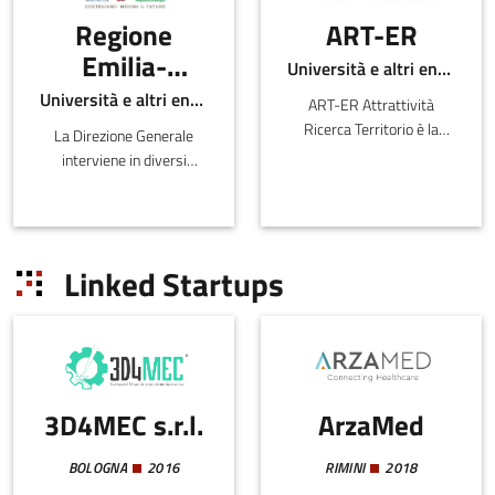
Regione
ART-ER
Emilia-
Università e altri enti pubblici
Romagna -
Università e altri enti pubblici
ART-ER Attrattività
Direzione
Ricerca Territorio è la
La Direzione Generale
Generale
Società Consortile
interviene in diversi
dell’Emilia-
economia
ambiti inerenti lo sviluppo
Romagna nata per
del sistema produttivo e
della
favorire la crescita
distributivo sul territorio
conoscenza,
sostenibile della regione
regionale, la valutazi
Linked Startups
del lavoro e
attr
dell'impresa
3D4MEC s.r.l.
ArzaMed
BOLOGNA
2016
RIMINI
2018