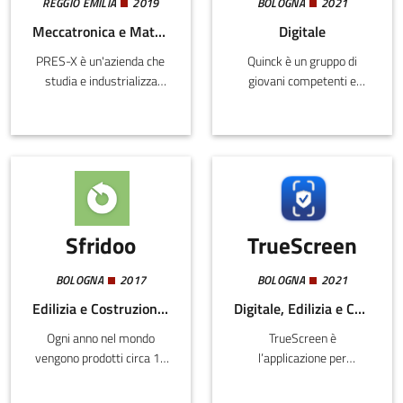
REGGIO EMILIA
2019
BOLOGNA
2021
Meccatronica e Materiali
Digitale
PRES-X è un'azienda che
Quinck è un gruppo di
studia e industrializza
giovani competenti e
nuovi metodi innovativi a
motivati a contribuire al
supporto dei processi di
progresso tecnologico e
additive manufacturing.
sociale specializzandosi
nella progettazione e
sviluppo di tecnologie
innovative, in particolare
IoT, cloud computing e
Sfridoo
TrueScreen
software.Attraverso un
approccio flessibile tra
consulenza e R&D di
BOLOGNA
2017
BOLOGNA
2021
soluzioni innovative,
Edilizia e Costruzioni, Energia e Sostenibilità, Meccatronica e Materiali
Digitale, Edilizia e Costruzioni, Meccatronica e Materiali
siamo dinamici e
Ogni anno nel mondo
TrueScreen è
disponibili partner
vengono prodotti circa 11
l’applicazione per
tecnologici per
mld di ton di rifiuti, solo il
smartphone e tablet che
l’innovazione di processi e
25% viene riutilizzato o
consente di certificare con
prodotti.