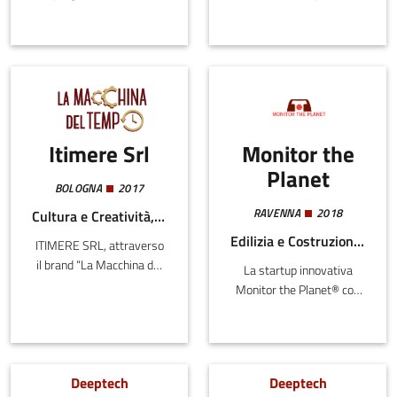
nell'ambito delle cure a
ad alto contenuto
domicilio, salubrità degli
tecnologico che si propone
ambienti di lavoro e
di rivoluzionare il processo
scolastici, innovazione
di selezione del farmaco,
della casa e degli
rendendolo più veloce ed
spazi urbani.
efficace.
Itimere Srl
Monitor the
Planet
BOLOGNA
2017
RAVENNA
2018
Cultura e Creatività, Digitale
Edilizia e Costruzioni, Energia e Sostenibilità, Meccatronica e Materiali, Turismo
ITIMERE SRL, attraverso
il brand “La Macchina del
La startup innovativa
Tempo”, gestisce un
Monitor the Planet® con
Museo di Realtà Virtuale a
sede in provincia di
Bologna, in cui il pubblico
Ravenna è nata nel 2018
può sperimentare,
e offre servizi di
tramite appositi visori,
misurazione
Deeptech
Deeptech
diverse esperienze VR con
d’avanguardia con le