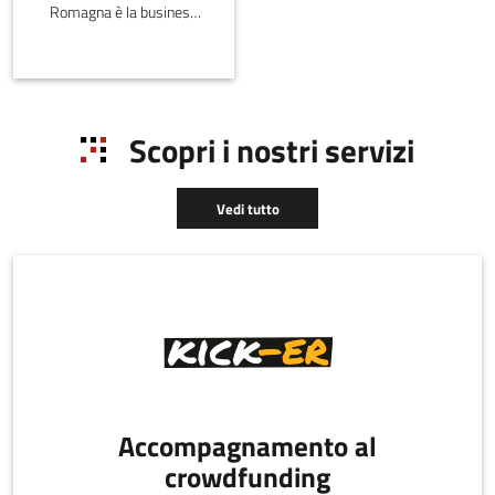
Romagna è la business
plan competition
dell’Emilia-Romagna,
affiliata al PNI-Premio
Nazionale per
l'Innovazione.
Scopri i nostri servizi
Vedi tutto
Accompagnamento al
crowdfunding