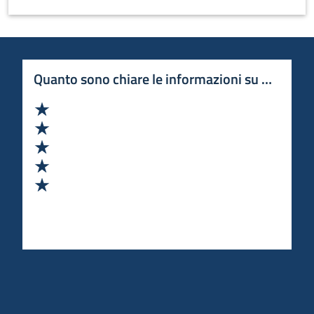
Quanto sono chiare le informazioni su questa 
Valuta 1 stelle su 5
Valuta 2 stelle su 5
Valuta 3 stelle su 5
Valuta 4 stelle su 5
Valuta 5 stelle su 5