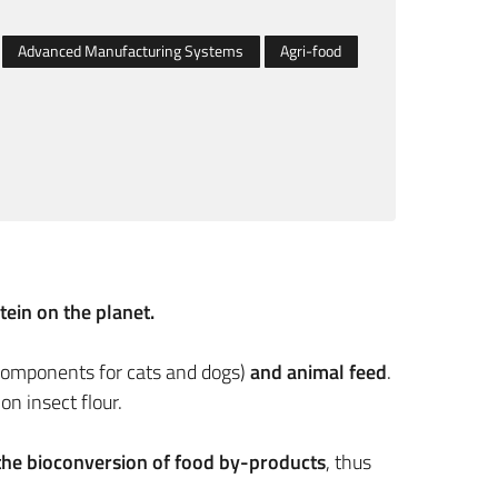
Advanced Manufacturing Systems
Agri-food
ein on the planet.
components for cats and dogs)
and animal feed
.
n insect flour.
 the bioconversion of food by-products
, thus