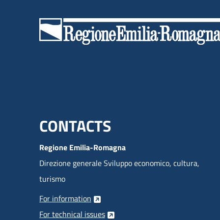
Menu footer inglese
CONTACTS
Regione Emilia-Romagna
Direzione generale Sviluppo economico, cultura,
turismo
For information
For technical issues