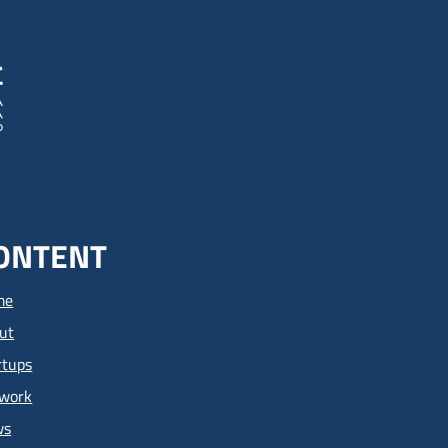
ONTENT
me
ut
rtups
work
ws