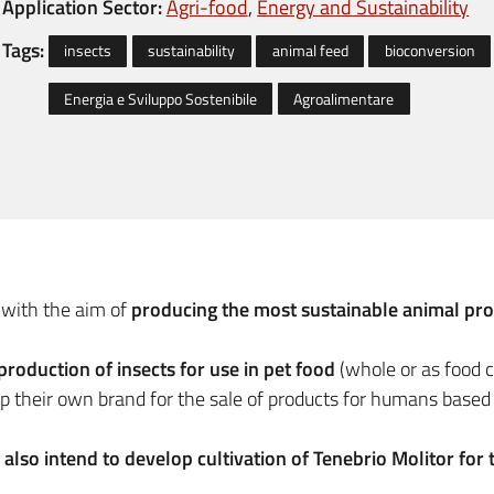
Application Sector:
Agri-food
Energy and Sustainability
Tags:
insects
sustainability
animal feed
bioconversion
Energia e Sviluppo Sostenibile
Agroalimentare
 with the aim of
producing the most sustainable animal prot
production of insects for use in pet food
(whole or as food 
p their own brand for the sale of products for humans based o
also intend to develop cultivation of Tenebrio Molitor for