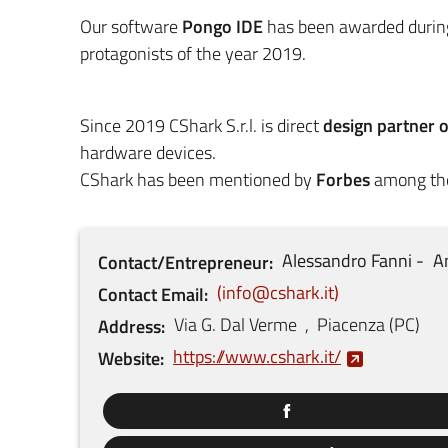
Our software
Pongo IDE
has been awarded duri
protagonists of the year 2019.
Since 2019 CShark S.r.l. is direct
design partner 
hardware devices.
CShark has been mentioned by
Forbes
among the 
Alessandro
Fanni
A
Contact/Entrepreneur
info@cshark.it
Contact Email
Via G. Dal Verme
,
Piacenza
(
PC
)
Address
https://www.cshark.it/
Website