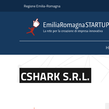
Skip to main content
Skip to footer content
Regione Emilia-Romagna
H
CSHARK S.R.L.