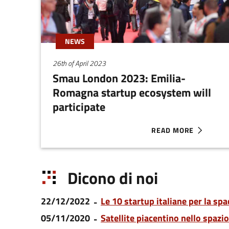
NEWS
26th of April 2023
Smau London 2023: Emilia-
Romagna startup ecosystem will
participate
READ MORE
ABOUT SMAU LONDON 
Dicono di noi
22/12/2022
Le 10 startup italiane per la s
05/11/2020
Satellite piacentino nello spazi