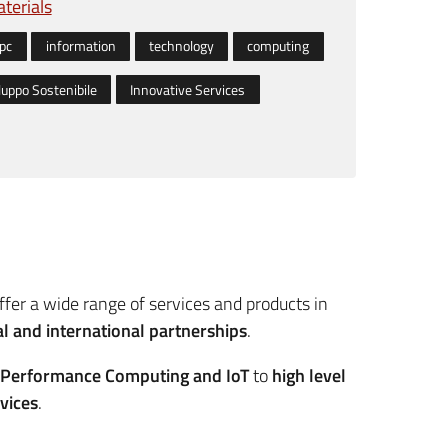
terials
pc
information
technology
computing
luppo Sostenibile
Innovative Services
ffer a wide range of services and products in
al and international partnerships
.
 Performance Computing and IoT
to
high level
vices
.