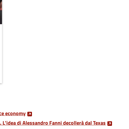
2023: EMILIA-ROMAGNA STARTUP ECOSYSTEM WILL PARTICIPA
pace economy
o. L’idea di Alessandro Fanni decollerà dal Texas