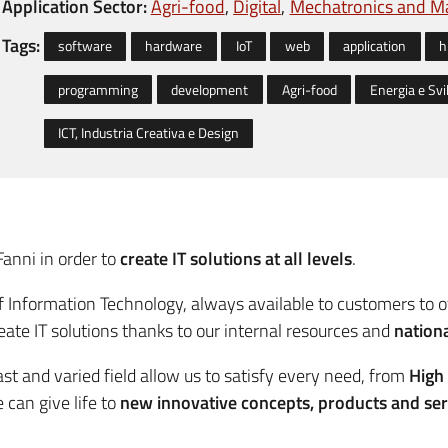
Application Sector:
Agri-food
Digital
Mechatronics and Ma
Tags:
software
hardware
IoT
web
application
h
programming
development
Agri-food
Energia e Svi
ICT, Industria Creativa e Design
anni in order to
create IT solutions at all levels
.
of Information Technology, always available to customers to o
reate IT solutions thanks to our internal resources and
nation
st and varied field allow us to satisfy every need, from
High
can give life to
new innovative concepts, products and ser