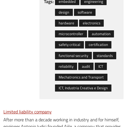
Tags:
embedded
engineering
design
software
hardware
electronics
microcontroller
automation
safety critical
certification
functional security
standards
reliability
audit
ICT
Mechatronics and Transport
ICT, Industria Creativa e Design
Limited liability company
After more than a decade working in industry and for himself,
engineer Antonio Iudici founded Ajile, a company that provides