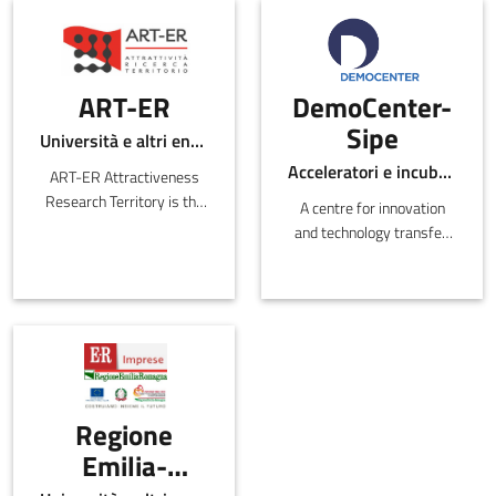
ART-ER
DemoCenter-
Sipe
Università e altri enti pubblici
Acceleratori e incubatori di in-ER , Centri per l'innovazione
ART-ER Attractiveness
Research Territory is the
A centre for innovation
Emilia-Romagna Joint
and technology transfer,
Stock Consortium with
DemoCenter provides
the purpose o
information on new
technologies using the
network of expertise in
the Modena area.
Regione
Emilia-