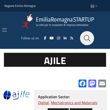
Skip to main content
Skip to footer content
Regione Emilia-Romagna
EN
LANGUAGE SWI
Follow us on
AJILE
Facebo
Mas
E
Application Sector:
Digital
Mechatronics and Materials