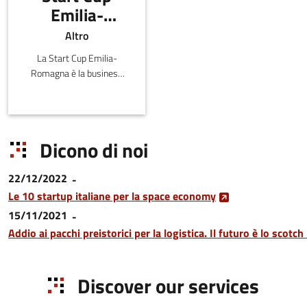
Emilia-
Romagna
Altro
La Start Cup Emilia-
Romagna è la business
plan competition
dell’Emilia-Romagna,
affiliata al PNI-Premio
Nazionale per
Dicono di noi
l'Innovazione.
22/12/2022
Le 10 startup italiane per la space economy
15/11/2021
Addio ai pacchi preistorici per la logistica. Il futuro è lo scotch
Discover our services