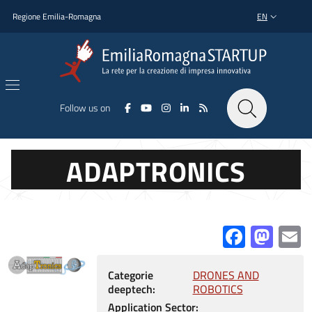
Skip to main content
Skip to footer content
Regione Emilia-Romagna
EN
LANGUAGE SWI
Follow us on
ADAPTRONICS
Facebo
Mas
E
Categorie
DRONES AND
deeptech
ROBOTICS
Application Sector: