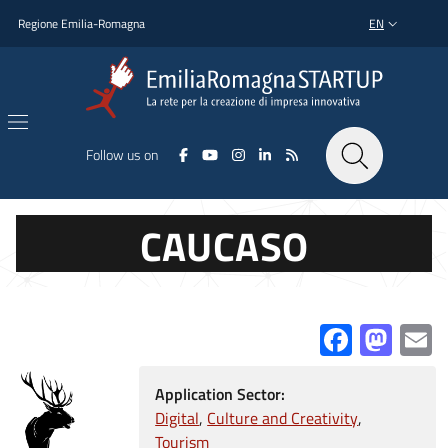
Skip to main content
Skip to footer content
Regione Emilia-Romagna
EN
LANGUAGE SWI
Follow us on
CAUCASO
Facebo
Mas
E
Application Sector:
Digital
Culture and Creativity
Tourism