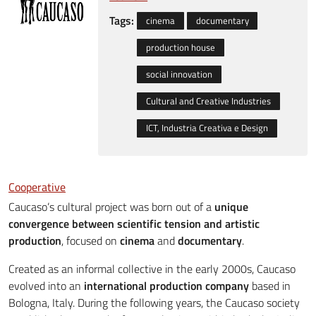
Tags:
cinema
documentary
production house
social innovation
Cultural and Creative Industries
ICT, Industria Creativa e Design
Cooperative
Caucaso’s cultural project was born out of a
unique
convergence between scientific tension and artistic
production
, focused on
cinema
and
documentary
.
Created as an informal collective in the early 2000s, Caucaso
evolved into an
international production company
based in
Bologna, Italy. During the following years, the Caucaso society