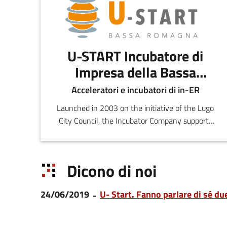
U-START Incubatore di
Impresa della Bassa
Romagna - Centuria
Acceleratori e incubatori di in-ER
Launched in 2003 on the initiative of the Lugo
City Council, the Incubator Company supports
aspiring entrepreneurs with the aim of
promoting the creation and development of
innovative startups.
Dicono di noi
24/06/2019
U- Start. Fanno parlare di sé d