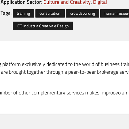
Application Sector:
Culture and Creativity
Digital
Tags:
training
consultation
crowdsourcing
human resour
ICT, Industria Creativa e Design
g platform exclusively dedicated to the world of business tr
 are brought together through a peer-to-peer brokerage ser
 number of other complementary services makes Improovo an 