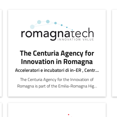
The Centuria Agency for
Innovation in Romagna
Acceleratori e incubatori di in-ER , Centri per l'innovazione
The Centuria Agency for the Innovation of
Romagna is part of the Emilia-Romagna High
Technology Network and works to foster the
contact and interaction between researchers,
technicians and experts on topics of interest to
companies in the area.