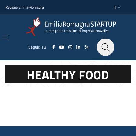
Salta al contenuto principale
Salta al piè di pagina
Regione Emilia-Romagna
IT
SELETTORE L
Seguici su
HEALTHY FOOD