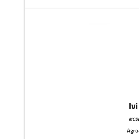
progettate:- per ridurre l'impatto ambientale deriva
plastica monouso, le perdite e sprechi alimentari - 
future.Con l'obiettivo di rendere i
Iv
MOD
Agro