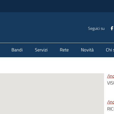
Seguici su
Bandi
Servizi
Rete
Novità
Chi
/in
VI
/in
RI