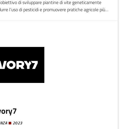
’obiettivo di sviluppare piantine di vite geneticamente
durre l’uso di pesticidi e promuovere pratiche agricole più
ta attraverso test in vigneti sperimentali, con l’intento di
in termini di resa e resistenza.
vory7
ENZA
2023