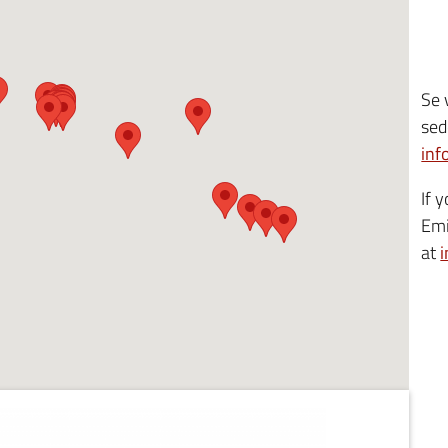
Se 
sed
inf
If 
Emi
at