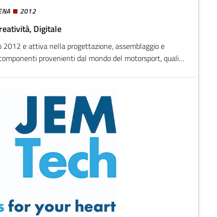
ENA
2012
eatività, Digitale
io 2012 e attiva nella progettazione, assemblaggio e
 di componenti provenienti dal mondo del motorsport, quali
tici. Tra i propri clienti annovera: Automobili Lamborghini,
rshing, Suomy, Red Bull, Abarth.