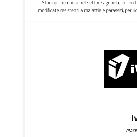
Startup che opera nel settore agribiotech con l
modificate resistenti a malattie e parassiti, per ri
sostenibili. La validazione delle piantine è effettua
dimostrarne l’efficacia 
I
PIAC