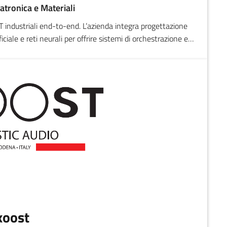
atronica e Materiali
IoT industriali end-to-end. L’azienda integra progettazione
iciale e reti neurali per offrire sistemi di orchestrazione e
 Le soluzioni personalizzate permettono di armonizzare
ndustriali eterogenei, migliorando efficienza operativa,
va e sostenibilità energetica
xoost