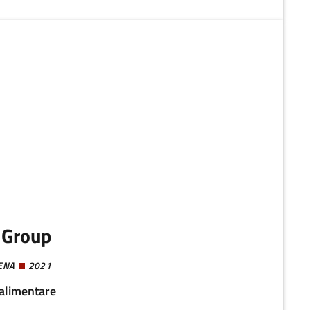
nte dalle emissioni di gas serra - per ridurre il consumo di
per promuovere il benessere e la crescita delle generazioni
 consumatori parte attiva del Cambiamento.
i Group
ENA
2021
alimentare