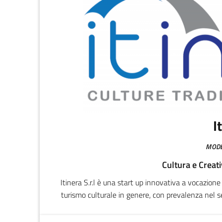
I
MOD
Cultura e Creati
Itinera S.r.l è una start up innovativa a vocazione
turismo culturale in genere, con prevalenza nel set
attraverso la ricerca e lo sviluppo di nuove tecnolo
servi