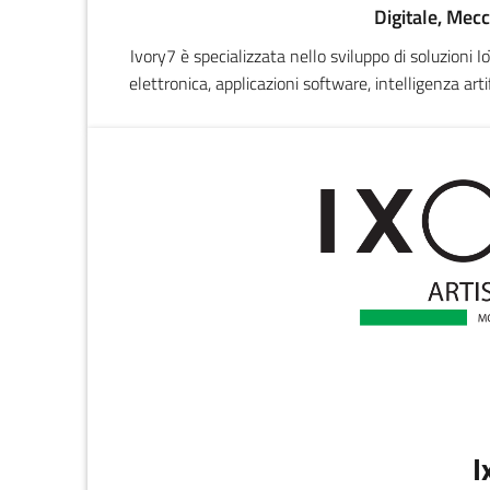
Digitale, Mecc
Ivory7 è specializzata nello sviluppo di soluzioni 
elettronica, applicazioni software, intelligenza artif
monitoraggio avanzato in ottica Industria 5.0.
processi, macchinari e flussi dati in ambienti i
manutenzione preditti
I