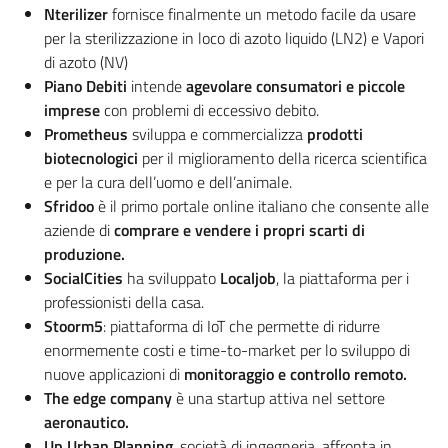
Nterilizer
fornisce finalmente un metodo facile da usare
per la sterilizzazione in loco di azoto liquido (LN2) e Vapori
di azoto (NV)
Piano Debiti
intende
agevolare consumatori e piccole
imprese
con problemi di eccessivo debito.
Prometheus
sviluppa e commercializza
prodotti
biotecnologici
per il miglioramento della ricerca scientifica
e per la cura dell’uomo e dell’animale.
Sfridoo
è il primo portale online italiano che consente alle
aziende di
comprare e vendere i propri scarti di
produzione.
SocialCities
ha sviluppato
Localjob
, la piattaforma per i
professionisti della casa.
Stoorm5
: piattaforma di IoT che permette di ridurre
enormemente costi e time-to-market per lo sviluppo di
nuove applicazioni di
monitoraggio e controllo remoto.
The edge company
è una startup attiva nel settore
aeronautico.
Up Urban Planning
, società di ingegneria, affronta in