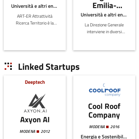
Emilia-
Università e altri enti pubblici
Romagna -
Università e altri enti pubblici
ART-ER Attrattività
Direzione
Ricerca Territorio è la
La Direzione Generale
Generale
Società Consortile
interviene in diversi
dell’Emilia-
economia
ambiti inerenti lo sviluppo
Romagna nata per
del sistema produttivo e
della
favorire la crescita
distributivo sul territorio
conoscenza,
sostenibile della regione
regionale, la valutazi
Linked Startups
del lavoro e
attr
dell'impresa
Deeptech
Cool Roof
Company
Axyon AI
MODENA
2016
MODENA
2012
Energia e Sostenibilità