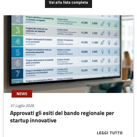
Vai alla lista completa
pianificazione è sempre
incentrata a non creare
dualità fra progetto di
sostenibilità e utente che
deve mettere in essere la
sostenibilità, fonte
spesso di disequità.
NEWS
31 Luglio 2026
Approvati gli esiti del bando regionale per
startup innovative
LEGGI TUTTO
ABOUT APPRO