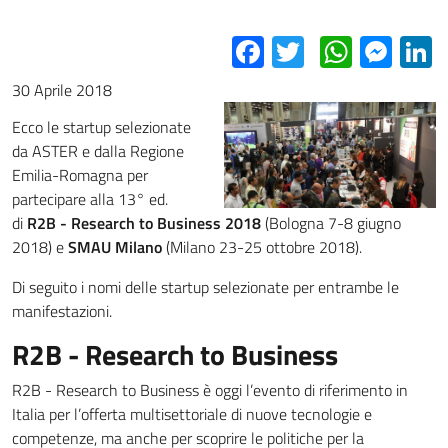
Facebook
Twitter
Whats
Mes
L
30 Aprile 2018
Ecco le startup selezionate
da ASTER e dalla Regione
Emilia-Romagna per
partecipare alla 13° ed.
di
R2B - Research to Business 2018
(Bologna 7-8 giugno
2018) e
SMAU Milano
(Milano 23-25 ottobre 2018).
Di seguito i nomi delle startup selezionate per entrambe le
manifestazioni.
R2B - Research to Business
R2B - Research to Business è oggi l’evento di riferimento in
Italia per l’offerta multisettoriale di nuove tecnologie e
competenze, ma anche per scoprire le politiche per la