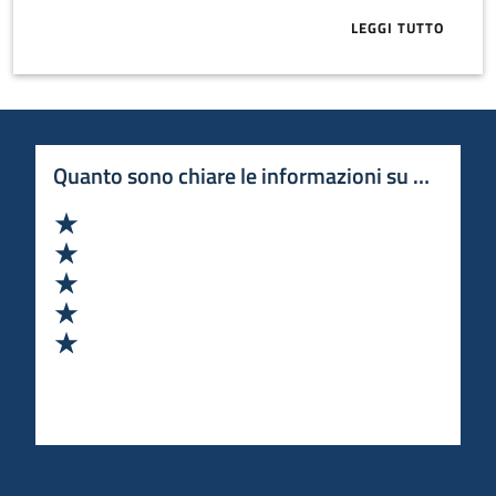
LEGGI TUTTO
ABOUT VC IN 
Quanto sono chiare le informazioni su questa 
Valuta 1 stelle su 5
Valuta 2 stelle su 5
Valuta 3 stelle su 5
Valuta 4 stelle su 5
Valuta 5 stelle su 5