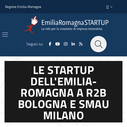
Salta al contenuto principale
Salta al piè di pagina
Regione Emilia-Romagna
IT
SELETTORE L
Seguici su
LE STARTUP
DELL'EMILIA-
ROMAGNA A R2B
BOLOGNA E SMAU
MILANO