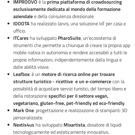
IMPROOVO
è la
prima piattaforma di crowdsourcing
esclusivamente dedicata al mondo della formazione
aziendale
e della consulenza direzionale.
IOOOTA
ha realizzato Jarvis, una soluzione IoT per casa e
ufficio.
ITCares
ha sviluppato
PharoSuite
, un’ecosistema di
strumenti che permette a chiunque di creare la propria app
mobile nativa in autonomia e rendere accessibili a tutti le
proprie informazioni, indipendentemente dalla lingua e
dalle abilità visive.
Leafbox
: è un
motore di ricerca online per trovare
strutture turistico - ricettive e un e-commerce
con la
possibilità di acquistare servizi turistici, del tempo libero e
della ristorazione
specifici per il settore vegan,
vegetariano, gluten-free, pet-friendly ed eco-friendly
.
Mark One
: progettazione e realizzazione di stampanti 3D
personalizzate.
Nextis4us
ha sviluppato
Mixartista
, dosatore di liquidi
tecnologicamente ed esteticamente innovativo.