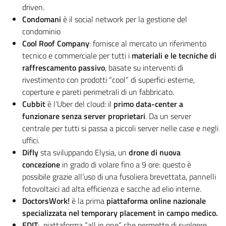
driven.
Condomani
è il social network per la gestione del
condominio
Cool Roof Company
: fornisce al mercato un riferimento
tecnico e commerciale per tutti i
materiali e le tecniche di
raffrescamento passivo
, basate su interventi di
rivestimento con prodotti “cool” di superfici esterne,
coperture e pareti perimetrali di un fabbricato.
Cubbit
è l’Uber del cloud: il
primo data-center a
funzionare senza server proprietari
. Da un server
centrale per tutti si passa a piccoli server nelle case e negli
uffici.
Difly
sta sviluppando Elysia, un
drone di nuova
concezione
in grado di volare fino a 9 ore: questo è
possibile grazie all’uso di una fusoliera brevettata, pannelli
fotovoltaici ad alta efficienza e sacche ad elio interne.
DoctorsWork!
è la prima
piattaforma online nazionale
specializzata nel temporary placement in campo medico.
EDIT
: piattaforma “all in one” che permette di svolgere