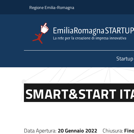
Salta al contenuto principale
Salta al piè di pagina
Regione Emilia-Romagna
Startup
SMART&START IT
Data Apertura:
20 Gennaio 2022
Chiusura:
Fin