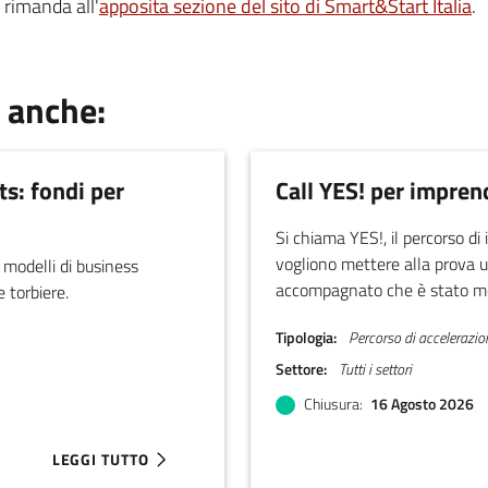
 rimanda all'
apposita sezione del sito di Smart&Start Italia
.
 anche:
ts: fondi per
Call YES! per imprend
Si chiama YES!, il percorso di
vogliono mettere alla prova u
 modelli di business
accompagnato che è stato mes
 torbiere.
imprenditori.
Tipologia
Percorso di accelerazio
Settore
Tutti i settori
Chiusura
16 Agosto 2026
LEGGI TUTTO
ABOUT BANDO C4B OPEN CALL FOR PILOT PROJECTS: FON