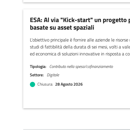
ESA: Al via "Kick-start" un progetto 
basate su asset spaziali
L'obiettivo principale è fornire alle aziende le risors
studi di fattibilità della durata di sei mesi, volti a val
ed economica di soluzioni innovative in risposta a c
Il finanziamento erogato può raggiungere un massi
Tipologia
Contributo nella spesa/cofinanziamento
contratto.
Settore
Digitale
Chiusura
28 Agosto 2026