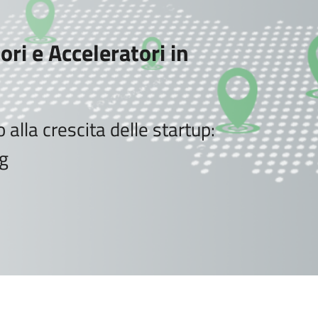
ori e Acceleratori in
 alla crescita delle startup:
ng