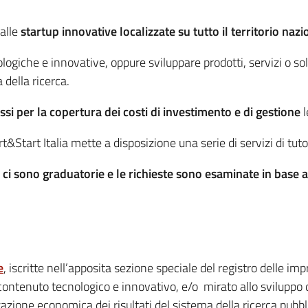
 alle
startup innovative localizzate su tutto il territorio nazi
logiche e innovative, oppure sviluppare prodotti, servizi o so
della ricerca.
si per la copertura dei costi di investimento e di gestione
l
&Start Italia mette a disposizione una serie di servizi di tut
ci sono graduatorie e le richieste sono esaminate in base al
e
, iscritte nell’apposita sezione speciale del registro delle 
contenuto tecnologico e innovativo, e/o mirato allo sviluppo d
zazione economica dei risultati del sistema della ricerca pubbl