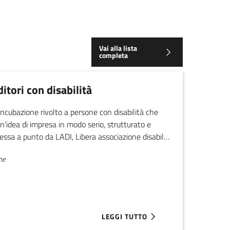
Vai alla lista
completa
itori con disabilità
 incubazione rivolto a persone con disabilità che
n’idea di impresa in modo serio, strutturato e
sa a punto da LADI, Libera associazione disabili
ne
LEGGI TUTTO
DI PER STARTUP NELLA BIOECONOMIA CIRCOLARE
ABOUT CALL YES! PER IMPRENDITOR