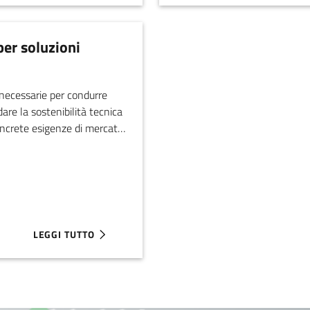
per soluzioni
e necessarie per condurre
idare la sostenibilità tecnica
oncrete esigenze di mercato.
mo di € 75.000 per
LEGGI TUTTO
ABOUT ESA: AL VIA "KICK-START" UN PROGETTO PER SOLU