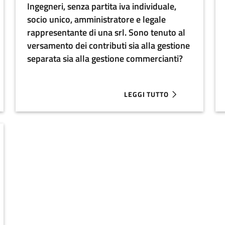
Ingegneri, senza partita iva individuale,
socio unico, amministratore e legale
rappresentante di una srl. Sono tenuto al
versamento dei contributi sia alla gestione
separata sia alla gestione commercianti?
LEGGI TUTTO
 2019 HO ACQUISTATO DELLE QUOTE PER UN VALORE DI 4 MILA 
ABOUT SONO UN INGEGNERE I