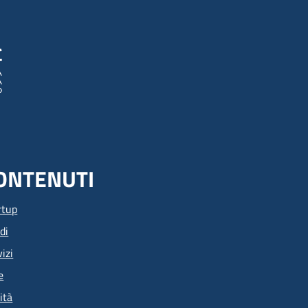
ONTENUTI
rtup
di
izi
e
ità