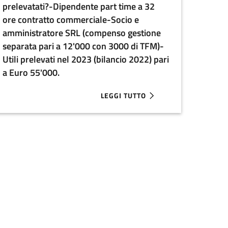
prelevatati?-Dipendente part time a 32
ore contratto commerciale-Socio e
amministratore SRL (compenso gestione
separata pari a 12'000 con 3000 di TFM)-
Utili prelevati nel 2023 (bilancio 2022) pari
a Euro 55'000.
LEGGI TUTTO
EURO . OGGI É PASSATA DA UN FATTURATO DI 400K A QIASI 2MI
SCRITTO ALL'ORDINE DEGLI INGEGNERI, SENZA PARTITA IVA I
ABOUT SONO DOVUTI CONTRIBUTI IN