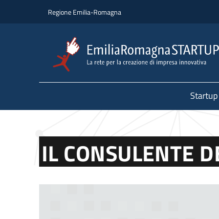
Salta al contenuto principale
Salta al piè di pagina
Regione Emilia-Romagna
Startup
IL CONSULENTE D