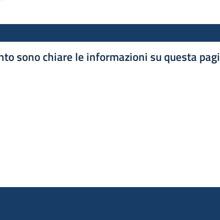
to sono chiare le informazioni su questa pag
luta 1 stelle su 5
luta 2 stelle su 5
luta 3 stelle su 5
luta 4 stelle su 5
luta 5 stelle su 5