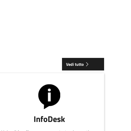
 CIASCUNO DELLE QUOTE DI SOCIETA' GESTITA DAL FRATELLO C
Vedi tutto
InfoDesk