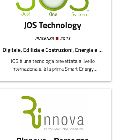
JOS Technology
PIACENZA
2013
Digitale, Edilizia e Costruzioni, Energia e Sostenibilità
JOS è una tecnologia brevettata a livello
internazionale, è la prima Smart Energy
Surface dove ogni punto di collegamento è una
presa ad alta potenza, su cui agganciare e
alimentare decine di dispositivi diversi
direttamente s