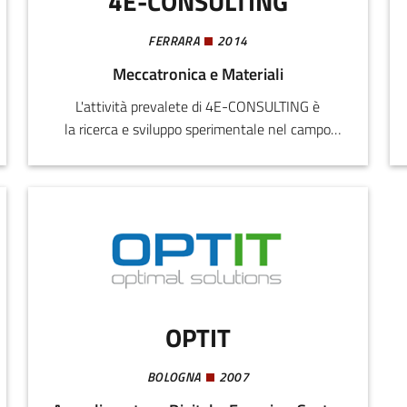
4E-CONSULTING
FERRARA
2014
Meccatronica e Materiali
L'attività prevalete di 4E-CONSULTING è
la ricerca e sviluppo sperimentale nel campo
dell’ingegneria per la realizzazione di prototipi, in
particolare nel campo dei sistemi di
combustione per motori endotermici (diesel,
benzina e combustibili alternativi) ed ibridi, da
applicare in diversi tipi di veicoli a scopo
automobilistico, industriale, marino e stazionario
per la produzione di energia elettrica.
OPTIT
BOLOGNA
2007