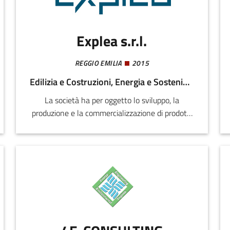
auto elettrica.
Explea s.r.l.
REGGIO EMILIA
2015
Edilizia e Costruzioni, Energia e Sostenibilità
La società ha per oggetto lo sviluppo, la
produzione e la commercializzazione di prodotti
e servizi innovativi ad alto valore tecnologico.In
particolare lo sviluppo, la produzione e la
commercializzazione di prodotti e servizi
innovativi ad alto valore tecnologico, attraverso
la ricerca e lo sviluppo sperimentale nel campo
delle scienze naturali e dell'ingegneria.