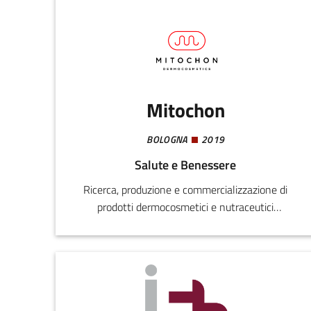
Mitochon
BOLOGNA
2019
Salute e Benessere
Ricerca, produzione e commercializzazione di
prodotti dermocosmetici e nutraceutici
innovativi e brevettati.Mitochon
Dermocosmetics è un’impresa innovativa nel
settore della dermocosmetica, specializzata in
prodotti per il benessere e la cura della pelle.
Oltre a integratori alimentari orosolubili come