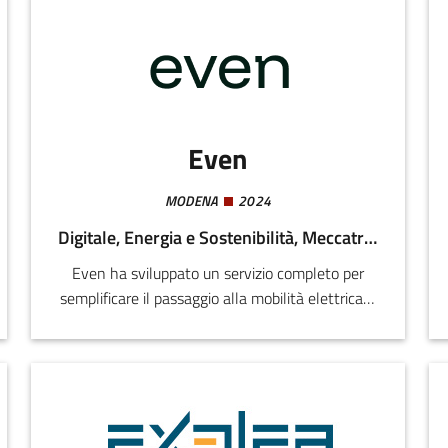
Even
MODENA
2024
Digitale, Energia e Sostenibilità, Meccatronica e Materiali
Even ha sviluppato un servizio completo per
semplificare il passaggio alla mobilità elettrica e
in generale l'esperienza di guida di un
EV. Offriamo una stazione di ricarica compatta e
potente, fino a 22kW (+100km in un'ora) ad un
prezzo competitivo con Installazione inclusa e
un piano per l'energia pensato per chi guida un