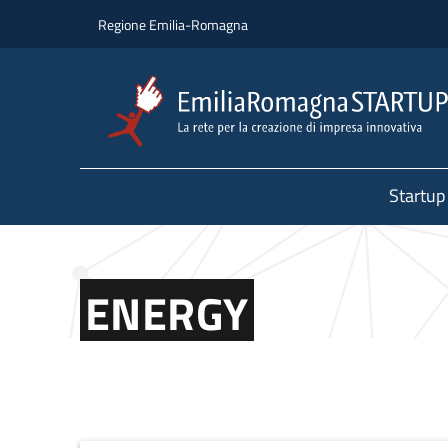
Salta al contenuto principale
Salta al piè di pagina
Regione Emilia-Romagna
Startup
ENERGY