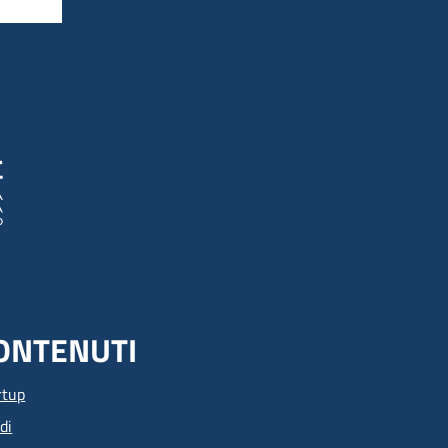
ONTENUTI
rtup
di