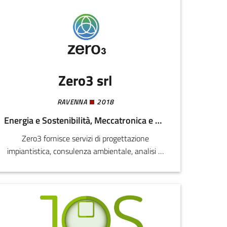
Zero3 srl
RAVENNA
2018
Energia e Sostenibilità, Meccatronica e Materiali
Zero3 fornisce servizi di progettazione
impiantistica, consulenza ambientale, analisi di
producibilità, termografie e diagnosi
termografiche; propone la linea di prodotti a
marchio 03 Stabilizer® in ottica di
decarbonizzazione, sostenibilità ambientale e
transazione energetica.