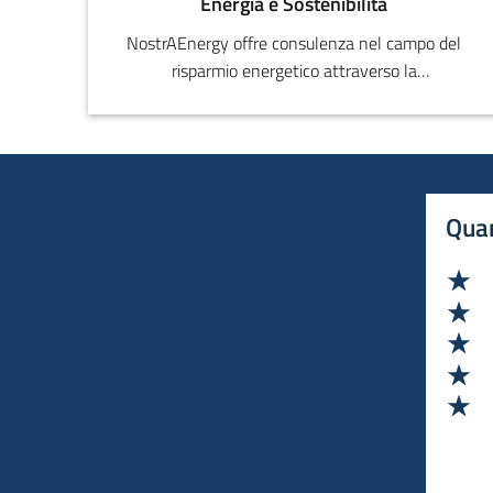
Energia e Sostenibilità
NostrAEnergy offre consulenza nel campo del
risparmio energetico attraverso la
Progettazione, Produzione e
Commercializzazione di processi innovativi di
riqualificazione energetica e di mitigazione al
cambio climatico in ambito civile e residenziale.
Quan
Va
Va
Va
Va
Va