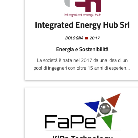
MITOFAST, offriamo una linea completa di
prodotti antiage, tra cui emulsione giorno e
notte, siero e detergente.
Integrated Energy Hub Srl
BOLOGNA
2017
Energia e Sostenibilità
La società è nata nel 2017 da una idea di un
pool di ingegneri con oltre 15 anni di esperienza
diretta nei mercati grossisti di energia e
ambiente.La sua missione primaria è diffondere
e affermare le politiche di sostenibilità
ambientale, mediante la ricerca, lo sviluppo e la
diffusione di soluzioni innovative (non solo
tecnologiche) rivolte sia per i consumatori di
energia che per gli operatori.