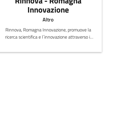
Rinnova - Romagna
Innovazione
Altro
Rinnova, Romagna Innovazione, promuove la
ricerca scientifica e l´innovazione attraverso il
trasferimento tecnologico e la ricerca applicata,
progettando e realizzando prodotti innovativi ad
elevate prestazioni e a costi concorrenziali.