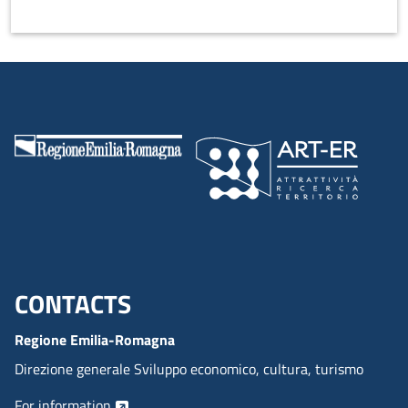
CONTACTS
Menu footer inglese
Regione Emilia-Romagna
Direzione generale Sviluppo economico, cultura, turismo
For information