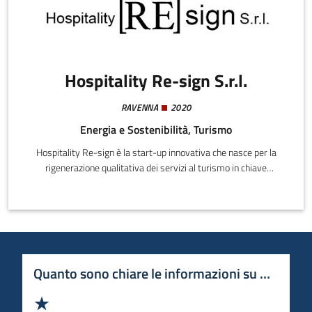
Hospitality Re-sign S.r.l.
RAVENNA
2020
Energia e Sostenibilità, Turismo
Hospitality Re-sign è la start-up innovativa che nasce per la
rigenerazione qualitativa dei servizi al turismo in chiave
sostenibile. Partendo dall'analisi delle strutture ricettive attive, in
disuso e degli edifici potenzialmente ricettivi, Re-sign propone
l'iscrizione ad un portale hospitality su tre livelli qualitativi.Cuore
del concept un restyling certificato ad hoc in un sistema 'rete'
integrato, innovativo e certificato.
Quanto sono chiare le informazioni su questa 
Valuta 1 stelle su 5