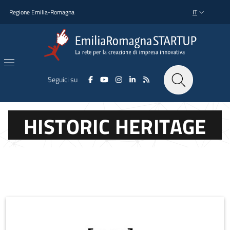
Salta al contenuto principale
Salta al piè di pagina
Regione Emilia-Romagna
IT
SELETTORE L
Seguici su
HISTORIC HERITAGE