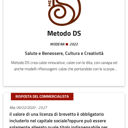
Metodo DS
MODENA
2022
Salute e Benessere, Cultura e Creatività
Metodo DS crea calze innovative, calze con le dita, con canapa ed
anche modelli riflessogeni: calze che portandole con le scarpe
stimolano i punti riflessogeni semplicemente camminando.
Metodo DS è titolare del brevetto della macchina che le produce.
RISPOSTA DEL COMMERCIALISTA
Mar, 09/22/2020 - 23:27
il valore di una licenza di brevetto è obbligatorio
includerlo nel capitale sociale?oppure può essere
solamente allegato quale titolo indispensabile per