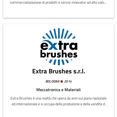
commercializzazione di prodotti e servizi innovativi ad alto valore
tecnologico.In particolare lo sviluppo, la produzione e la
commercializzazione di prodotti e servizi innovativi ad alto valore
tecnologico, attraverso la ricerca e lo sviluppo sperimentale nel
campo delle scienze naturali e dell'ingegneria.
Extra Brushes s.r.l.
BOLOGNA
2014
Meccatronica e Materiali
Extra Brushes è una realtà che opera da anni sul piano nazionale
ed internazionale e si occupa della produzione e della vendita di
spazzole industriali, tra cui le spazzole antiscintilla ed
antimagnetiche.