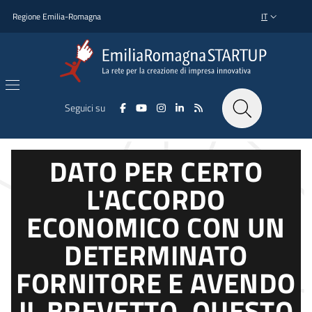
Salta al contenuto principale
Salta al piè di pagina
Regione Emilia-Romagna
IT
SELETTORE L
Seguici su
DATO PER CERTO
L'ACCORDO
ECONOMICO CON UN
DETERMINATO
FORNITORE E AVENDO
IL BREVETTO, QUESTO