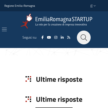
Salta al contenuto principale
Salta al piè di pagina
Regione Emilia-Romagna
IT
SELETTORE L
Seguici su
Ultime risposte
Ultime risposte