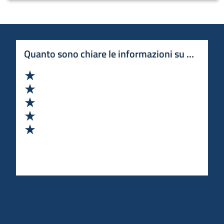
Quanto sono chiare le informazioni su questa 
Valuta 1 stelle su 5
Valuta 2 stelle su 5
Valuta 3 stelle su 5
Valuta 4 stelle su 5
Valuta 5 stelle su 5