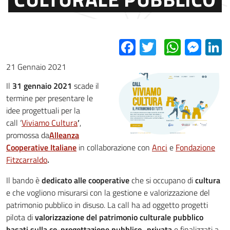
Facebook
Twitter
Whats
Mes
L
21 Gennaio 2021
Il
31 gennaio 2021
scade il
termine per presentare le
idee progettuali per la
call ‘
Viviamo Cultura
’
,
promossa da
Alleanza
Cooperative Italiane
in collaborazione con
Anci
e
Fondazione
Fitzcarraldo
.
Il bando è
dedicato alle cooperative
che si occupano di
cultura
e che vogliono misurarsi con la gestione e valorizzazione del
patrimonio pubblico in disuso.
La call ha ad oggetto progetti
pilota di
valorizzazione del patrimonio culturale pubblico
basati sulla co-progettazione pubblico–privata
e finalizzati a