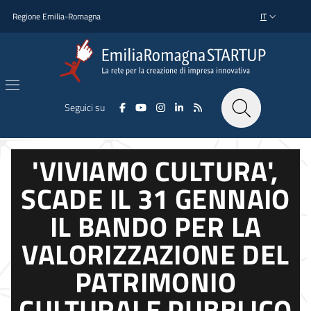
Salta al contenuto principale
Salta al piè di pagina
Regione Emilia-Romagna
IT
SELETTORE L
Seguici su
'VIVIAMO CULTURA',
SCADE IL 31 GENNAIO
IL BANDO PER LA
VALORIZZAZIONE DEL
PATRIMONIO
CULTURALE PUBBLICO