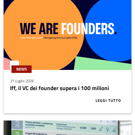
NEWS
31 Luglio 2026
Iff, il VC dei founder supera i 100 milioni
LEGGI TUTTO
ABOUT IFF, I