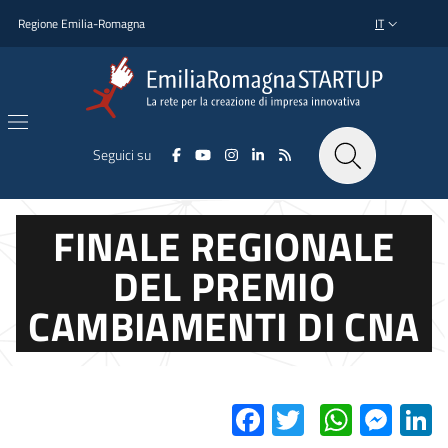
Salta al contenuto principale
Salta al piè di pagina
Regione Emilia-Romagna
IT
SELETTORE L
Seguici su
FINALE REGIONALE
DEL PREMIO
CAMBIAMENTI DI CNA
Facebook
Twitter
Whats
Mes
L