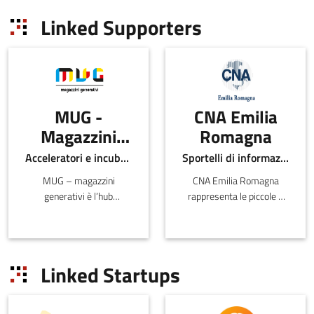
Linked Supporters
MUG -
CNA Emilia
Magazzini
Romagna
Generativi
Acceleratori e incubatori di in-ER
Sportelli di informazione
MUG – magazzini
CNA Emilia Romagna
generativi è l’hub
rappresenta le piccole e
dell’innovazione pensato e
medie imprese e i
realizzato da Emil Banca
lavoratori autonomi della
per restituire al territorio
Regione.
uno spazio collabora
Linked Startups