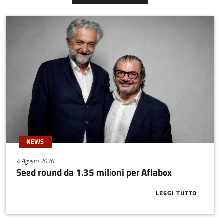
industriali.La stessa
neurobiologica, si
tecnologia può anche
manifestano a scuola ma
essere utilizzata a bordo
hanno un impatto su tutta
di auto sportive o veicoli di
la vita degli individui.
qualsiasi natura.
NEWS
4 Agosto 2026
Seed round da 1.35 milioni per Aflabox
LEGGI TUTTO
ABOUT SEED 