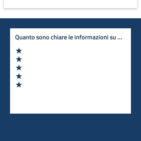
Quanto sono chiare le informazioni su questa 
Valuta 1 stelle su 5
Valuta 2 stelle su 5
Valuta 3 stelle su 5
Valuta 4 stelle su 5
Valuta 5 stelle su 5