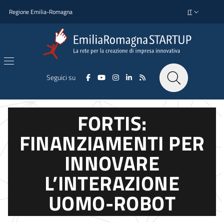
Salta al contenuto principale
Salta al piè di pagina
Regione Emilia-Romagna
IT
SELETTORE L
Seguici su
FORTIS:
FINANZIAMENTI PER
INNOVARE
L’INTERAZIONE
UOMO-ROBOT