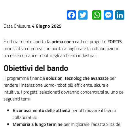
Facebook
Twitter
Whats
Mes
L
Data Chiusura:
4 Giugno 2025
È ufficialmente aperta la
prima open call
del progetto
FORTIS
,
un’iniziativa europea che punta a migliorare la collaborazione
tra esseri umani e robot negli ambienti industriali.
Obiettivi del bando
Il programma finanzia
soluzioni tecnologiche avanzate
per
rendere l’interazione uomo-robot più efficiente, sicura e
intuitiva. I progetti selezionati dovranno concentrarsi su uno dei
seguenti temi:
Riconoscimento delle attività
per ottimizzare il lavoro
collaborativo
Memoria a lungo termine
per migliorare l’adattabilità dei