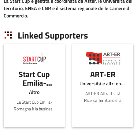
La Start Cup è gestita e coordinata da Aster, le Università del
territorio, ENEA e CNR e il sistema regionale delle Camere di
Commercio.
Linked Supporters
Start Cup
ART-ER
Emilia-
Università e altri enti pubblici
Romagna
Altro
ART-ER Attrattività
Ricerca Territorio è la
La Start Cup Emilia-
Società Consortile
Romagna è la business
dell’Emilia-
plan competition
Romagna nata per
dell’Emilia-Romagna,
favorire la crescita
affiliata al PNI-Premio
sostenibile della regione
Nazionale per