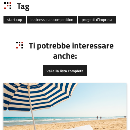
Tag
attr
l'Innovazione.
start cup
business plan competition
progetti d'impresa
Ti potrebbe interessare
anche:
Vai alla lista completa