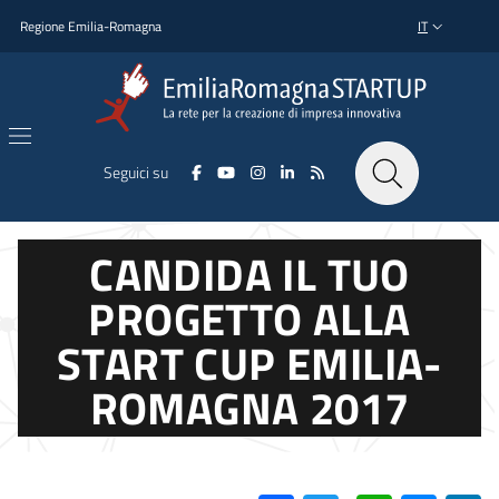
Salta al contenuto principale
Salta al piè di pagina
Regione Emilia-Romagna
IT
SELETTORE L
Seguici su
CANDIDA IL TUO
PROGETTO ALLA
START CUP EMILIA-
ROMAGNA 2017