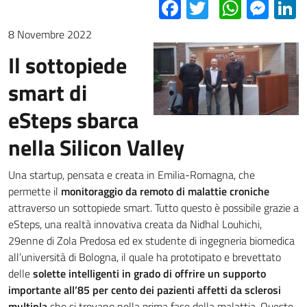
Facebook
Twitter
Whats
Mes
L
8 Novembre 2022
Il sottopiede
smart di
eSteps sbarca
nella Silicon Valley
Una startup, pensata e creata in Emilia-Romagna, che
permette il
monitoraggio da remoto di malattie croniche
attraverso un sottopiede smart. Tutto questo è possibile grazie a
eSteps, una realtà innovativa creata da Nidhal Louhichi,
29enne di Zola Predosa ed ex studente di ingegneria biomedica
all’università di Bologna, il quale ha prototipato e brevettato
delle
solette intelligenti in grado di offrire un supporto
importante all’85 per cento dei pazienti affetti da sclerosi
multipla
che si trovano nella prima fase della malattia. Queste