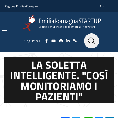
Salta al contenuto principale
Salta al piè di pagina
Regione Emilia-Romagna
IT
SELETTORE L
Seguici su
LA SOLETTA
INTELLIGENTE. "COSÌ
MONITORIAMO I
PAZIENTI"