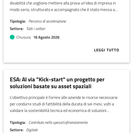
disabilità che vogliono mettere alla prova un’idea di impresa in
modo serio, strutturato e accompagnato che è stato messa a
punto da LADI, Libera associazione disabili imprenditori.
Tipologia
Percorso di accelerazione
Settore
Tutti i settori
Chiusura
16 Agosto 2026
LEGGI TUTTO
ABOUT CALL Y
ESA: Al via "Kick-start" un progetto per
soluzioni basate su asset spaziali
L'obiettivo principale è fornire alle aziende le risorse necessarie
per condurre studi di fattibilità della durata di sei mesi, volti a
validare la sostenibilità tecnica ed economica di soluzioni
innovative in risposta a concrete esigenze di mercato. Il
Tipologia
Contributo nella spesa/cofinanziamento
finanziamento erogato può raggiungere un massimo di € 75.000
Settore
Digitale
per contratto.