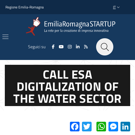
Salta al contenuto principale
Salta al piè di pagina
Regione Emilia-Romagna
IT
SELETTORE L
Seguici su
CALL ESA
DIGITALIZATION OF
THE WATER SECTOR
Facebook
Twitter
Whats
Mes
L