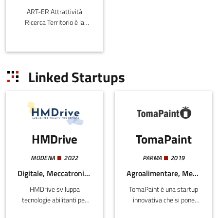
ART-ER Attrattività
Ricerca Territorio è la
Società Consortile
dell’Emilia-
Romagna nata per
favorire la crescita
Linked Startups
sostenibile della regione
attr
HMDrive
TomaPaint
MODENA
2022
PARMA
2019
Digitale, Meccatronica e Materiali
Agroalimentare, Meccatronica e Materiali
HMDrive sviluppa
TomaPaint è una startup
tecnologie abilitanti per
innovativa che si pone
esperienze di Realtà
l’obiettivo di