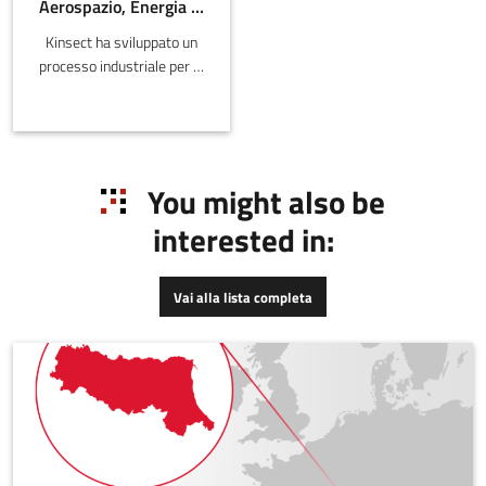
Aerospazio, Energia e Sostenibilità
Kinsect ha sviluppato un
processo industriale per la
produzione di farine
proteiche per mangimi
mediante l'allevamento di
insetti su grande scala.La
startup si inserisce in un
You might also be
settore in forte crescita a
interested in:
causa dei problemi di
approvvigionamento di
fonti proteiche - l'UE
Vai alla lista completa
importa più del 60% delle
proteine per mangimi - e
a un aumento generale dei
prezzi dovuto alla crescita
di domanda di mangime
da parte degli allevatori, al
calo di pescosità dei mari,
al limite di espansione del