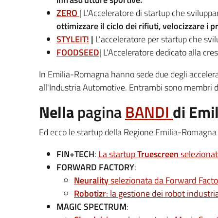
ZERO
| L'Acceleratore di startup che svilupp
ottimizzare il ciclo dei rifiuti, velocizzare i
STYLEIT!
|
L’acceleratore per startup che sv
FOODSEED
| L'Acceleratore dedicato alla cr
In Emilia-Romagna hanno sede due degli accelerat
all'Industria Automotive. Entrambi sono membri 
Nella
pagina
BANDI
di Emi
Ed ecco le startup della Regione Emilia-Romagna 
FIN+TECH
:
La startup
Truescreen
selezionat
FORWARD FACTORY
:
Neurality
selezionata da Forward Factor
Robotizr
: la gestione dei robot industria
MAGIC SPECTRUM
: