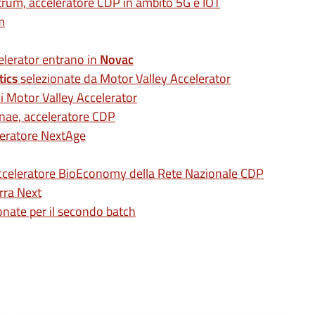
rum, acceleratore CDP in ambito 5G e IOT
m
elerator entrano in
Novac
tics
selezionate da Motor Valley Accelerator
i Motor Valley Accelerator
nae, acceleratore CDP
leratore NextAge
acceleratore BioEconomy della Rete Nazionale CDP
rra Next
nate per il secondo batch