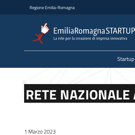
Salta al contenuto principale
Salta al piè di pagina
Regione Emilia-Romagna
Startup
RETE NAZIONALE 
1 Marzo 2023