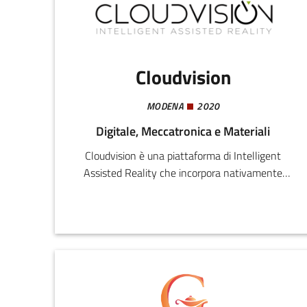
Cloudvision
MODENA
2020
Digitale, Meccatronica e Materiali
Cloudvision è una piattaforma di Intelligent
Assisted Reality che incorpora nativamente
tecnologie di Unified Communication ed
Intelligenza Artificiale per fornire supporto
digitale e contestualizzato ai lavoratori in
campo, equipaggiati con smartglasses
professionali o smartphone con accesso a
internet.