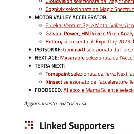
Cloudvision
selezionata da Magic Spect
Cognivix
selezionata da Magic Spectru
MOTOR VALLEY ACCELERATOR
:
Eureka! Venture Sgr e Motor Valley Acc
Galvani Power
,
HMDrive
e
Vizen Analy
Bettery
si presenta all'Expo Day 2023 d
PERSONAE
:
Genius4U
selezionata da Perso
NEXT AGE
:
Mysurable
selezionata dall'Acce
TERRA NEXT
:
Tomapaint
selezionata da Terra Next, 
Kinsect
selezionato dall'acceleratore Te
FOODSEED
:
Aflabox e Mama Science selezio
Aggiornamento 26/10/2024.
Linked Supporters