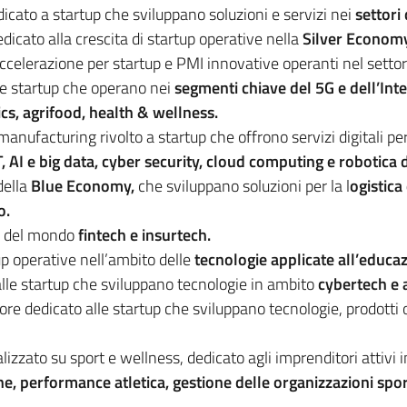
icato a startup che sviluppano soluzioni e servizi nei
settori
dicato alla crescita di startup operative nella
Silver Econom
accelerazione per startup e PMI innovative operanti nel setto
lle startup che operano nei
segmenti chiave del 5G e dell’Int
tics, agrifood, health & wellness.
 manufacturing rivolto a startup che offrono servizi digitali pe
, AI e big data, cyber security, cloud computing e robotica d
della
Blue Economy,
che sviluppano soluzioni per la l
ogistica
o.
up del mondo
fintech e insurtech.
tup operative nell’ambito delle
tecnologie applicate all’educaz
 alle startup che sviluppano tecnologie in ambito
cybertech e a
tore dedicato alle startup che sviluppano tecnologie, prodotti o
alizzato su sport e wellness, dedicato agli imprenditori attivi 
e, performance atletica, gestione delle organizzazioni sport