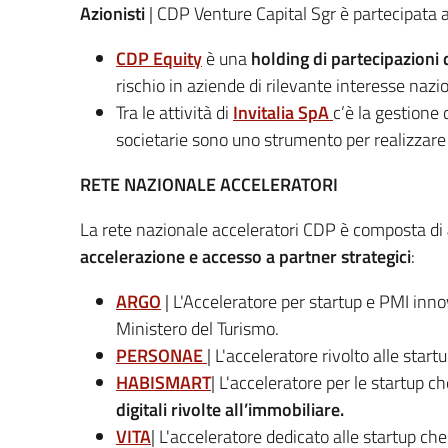
Azionisti
| CDP Venture Capital Sgr è partecipata a
CDP Equity
è una
holding di partecipazioni 
rischio in aziende di rilevante interesse nazi
Tra le attività di
Invitalia SpA
c’è la gestione 
societarie sono uno strumento per realizzare 
RETE NAZIONALE ACCELERATORI
La rete nazionale acceleratori CDP è composta di
accelerazione e accesso a partner strategici
:
ARGO
| L'Acceleratore per startup e PMI innov
Ministero del Turismo.
PERSONAE
| L'acceleratore rivolto alle star
HABISMART
| L'acceleratore per le startup c
digitali rivolte all’immobiliare.
VITA
| L'acceleratore dedicato alle startup ch