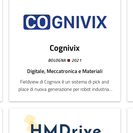
Cognivix
BOLOGNA
2021
Digitale, Meccatronica e Materiali
Fieldview di Cognivix è un sistema di pick and
place di nuova generazione per robot industriali
che utilizza algoritmi di visione basati su deep
learning per eseguire prese di precisione in
ambienti non controllati e in presenza di
variazioni di luce e di sfondi.