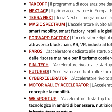
TAKEOFF
| Il programma di accelerazione ded
NEXT AG
E
| Il primo acceleratore in Europa de
TERRA NEXT
| Terra Next è il programma di 
MAGIC SPECTRUM
| L'acceleratore rivolto a
smart mobility, smart factory, retail e logis
FORWARD FACTORY
| L'acceleratore digital
attraverso blockchain, AR, VR, industrial IoT
FAROS
| L'acceleratore dedicato alle startup 
delle risorse marine e per il turismo costier
FIN+TECH
| L’Acceleratore rivolto alle start
FUTURED
| L’Acceleratore dedicato alle star
CYBERXCELERATOR
| L’Acceleratore rivolto
MOTOR VALLEY ACCELERATOR
| L’Accelera
concepire la mobilità.
WE SPORT UP
| L’Acceleratore di startup foc
tecnologico in ambiti di benessere, nutrizion
infrastrutture sportive.