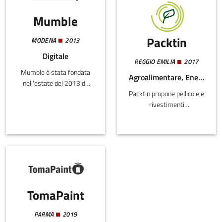
Mumble
Packtin
MODENA
2013
Digitale
REGGIO EMILIA
2017
Mumble è stata fondata
Agroalimentare, Energia e Sostenibilità
nell'estate del 2013 da
Packtin propone pellicole e
Mattia Farina, Francesco
rivestimenti
Vellani e Giacomo
biodegradabili e
Torricelli con l'obiettivo
commestibili che
di aiutare le realtà
migliorano la
aziendali ad inserirsi nel
conservazione degli
mondo digitale.
alimenti freschi, riducendo
gli sprechi e l’utilizzo di
imballaggi plastici e
TomaPaint
aumentando la sicurezza
alimentare.
PARMA
2019