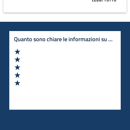
LEGGI TUTTO
ABOUT IFF, I
Quanto sono chiare le informazioni su questa 
Valuta 1 stelle su 5
Valuta 2 stelle su 5
Valuta 3 stelle su 5
Valuta 4 stelle su 5
Valuta 5 stelle su 5