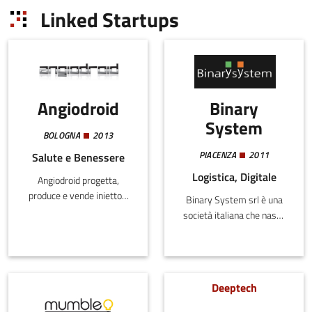
favorire la crescita
Linked Startups
sostenibile della regione
attr
Angiodroid
Binary
System
BOLOGNA
2013
PIACENZA
2011
Salute e Benessere
Logistica, Digitale
Angiodroid progetta,
produce e vende iniettori
Binary System srl è una
per l'iniezione automatica
società italiana che nasce
di anidride carbonica come
nel 2011 da SoftRail,
mezzo di contrasto in
azienda leader e punto di
angiografia.
riferimento per i software
legati al settore
Deeptech
ferroviario.