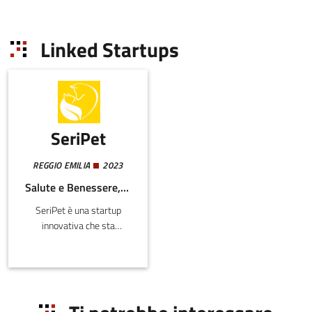
Linked Startups
SeriPet
REGGIO EMILIA
2023
Salute e Benessere, Agroalimentare
SeriPet è una startup
innovativa che sta
trasformando il settore
della salute degli animali
domestici con un
approccio
scientificamente