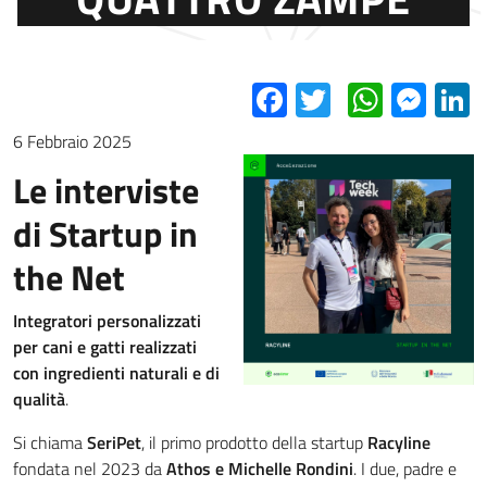
Facebook
Twitter
Whats
Mes
L
6 Febbraio 2025
Le interviste
di Startup in
the Net
Integratori personalizzati
per cani e gatti realizzati
con ingredienti naturali e di
qualità
.
Si chiama
SeriPet
, il primo prodotto della startup
Racyline
fondata nel 2023 da
Athos e Michelle Rondini
. I due, padre e