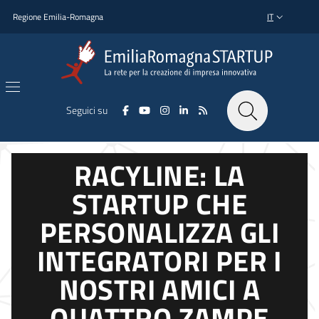
Salta al contenuto principale
Salta al piè di pagina
Regione Emilia-Romagna
IT
SELETTORE L
Seguici su
RACYLINE: LA
STARTUP CHE
PERSONALIZZA GLI
INTEGRATORI PER I
NOSTRI AMICI A
QUATTRO ZAMPE