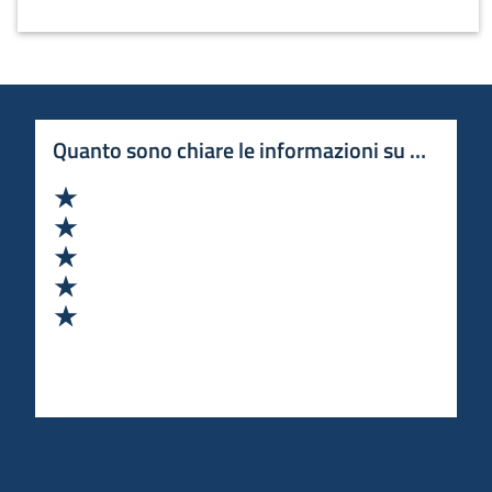
Quanto sono chiare le informazioni su questa 
Valuta 1 stelle su 5
Valuta 2 stelle su 5
Valuta 3 stelle su 5
Valuta 4 stelle su 5
Valuta 5 stelle su 5