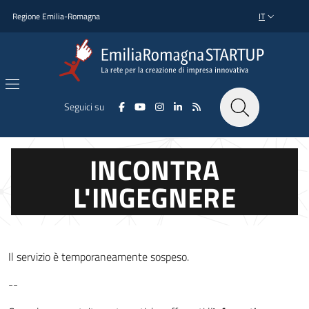
Salta al contenuto principale
Salta al piè di pagina
Regione Emilia-Romagna
IT
SELETTORE L
Seguici su
INCONTRA
L'INGEGNERE
Il servizio è temporaneamente sospeso.
--