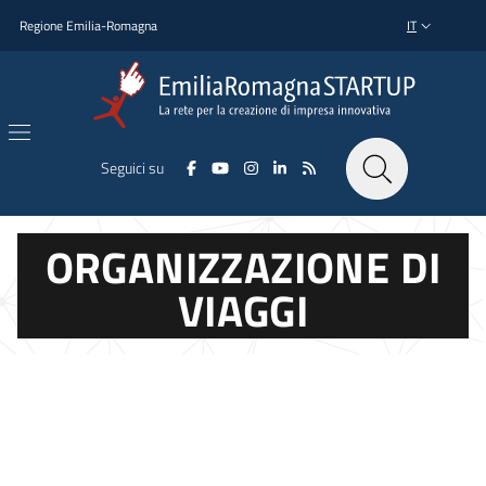
Salta al contenuto principale
Salta al piè di pagina
Regione Emilia-Romagna
IT
SELETTORE L
Seguici su
ORGANIZZAZIONE DI
VIAGGI