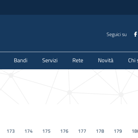
Seguici su
Bandi
Servizi
Rete
Novità
Chi
173
174
175
176
177
178
179
18
ina
Pagina
Pagina
Pagina
Pagina
Pagina
Pagina
Pagina
P