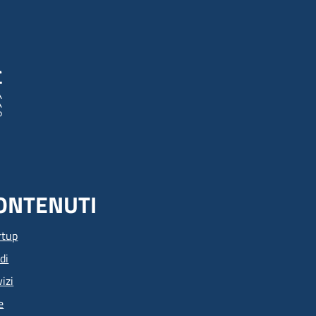
ONTENUTI
rtup
di
izi
e