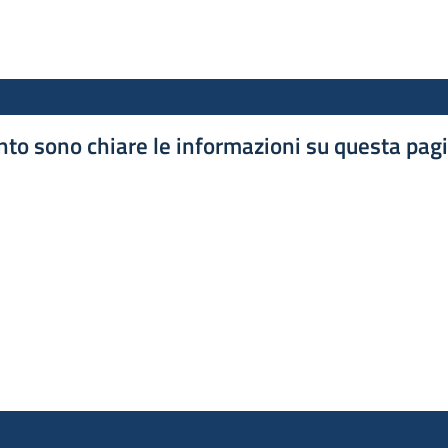
to sono chiare le informazioni su questa pag
luta 1 stelle su 5
luta 2 stelle su 5
luta 3 stelle su 5
luta 4 stelle su 5
luta 5 stelle su 5