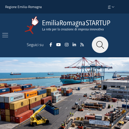
Home Page
Salta al contenuto principale
Salta al piè di pagina
Regione Emilia-Romagna
IT
SELETTORE L
Seguici su
Notizie in evidenza