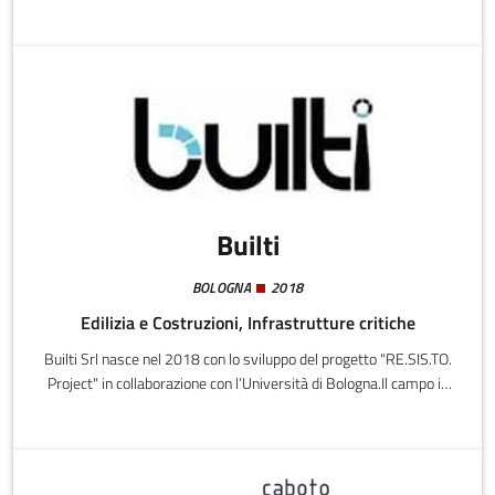
legati al settore ferroviario.
Builti
BOLOGNA
2018
Edilizia e Costruzioni, Infrastrutture critiche
Builti Srl nasce nel 2018 con lo sviluppo del progetto "RE.SIS.TO.
Project" in collaborazione con l’Università di Bologna.Il campo in
cui opera la società è quello relativo allo sviluppo, applicazione, e
gestione dei sistemi di diagnostica strutturale, monitoraggio ed
implementazione di modelli di analisi speditiva avanzata, a
supporto dell’ingegneria civile (edifici strategici e rilevanti,