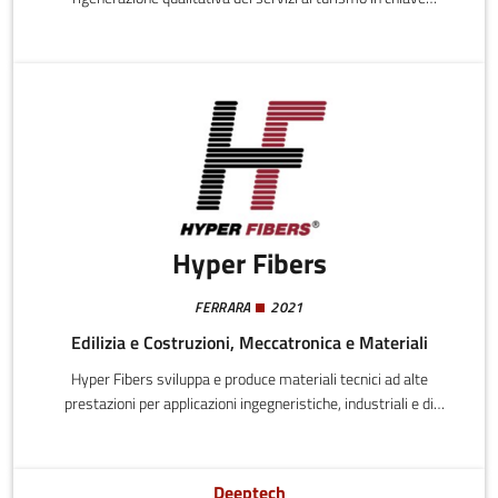
sostenibile. Partendo dall'analisi delle strutture ricettive attive, in
disuso e degli edifici potenzialmente ricettivi, Re-sign propone
l'iscrizione ad un portale hospitality su tre livelli qualitativi.Cuore
del concept un restyling certificato ad hoc in un sistema 'rete'
integrato, innovativo e certificato.
Hyper Fibers
FERRARA
2021
Edilizia e Costruzioni, Meccatronica e Materiali
Hyper Fibers sviluppa e produce materiali tecnici ad alte
prestazioni per applicazioni ingegneristiche, industriali e di
edilizia. Il prodotto principale è una striscia rinforzata in fibra ad
alta resistenza (HFW), ottenuta tramite estrusione su fibre
tessili ad alta tenacità, che rappresenta un’alternativa efficiente
Deeptech