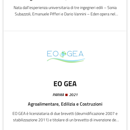
Nata dall’esperienza universitaria di tre ingegneri edili – Sonia
Subazzoli, Emanuele Pifferi e Dario Vannini – Eden opera nel
business dell’efficienza energetica, proponendo servizi che vanno
dalla diagnosi alla certificazione delle prestazioni energetiche
degli edifici: attività che ha conosciuto un’espansione notevole in
seguito all’obbligatorietà della certificazione energetica per tutte
le compravendite.
EO GEA
PARMA
2021
Agroalimentare, Edilizia e Costruzioni
EO GEA è licenziataria di due brevetti (deumidificazione 2007 e
stabilizzazione 2011) e titolare di un brevetto di invenzione del
2025 (data di concessione di deposito a seguito di domanda