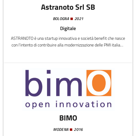
Astranoto Srl SB
BOLOGNA
2021
Digitale
ASTRANOTO è una startup innovativa e società benefit che nasce
con l’intento di contribuire alla modernizzazione delle PMI italiane
attraverso specifiche verticalità nel software SaaS, Cloud
transformation, consulenza STEAM (Science, Technology,
Engineering, Arts, Maths).Aiutiamo a capire, anticipare e
adattarsi alle nuove sfide globali in un mondo sempre più
complesso. Se ciò che ti serve non esiste lo costruiamo,
insieme.Progettiamo e realizziamo servizi, software, interfacce,
laboratori.
BIMO
MODENA
2016