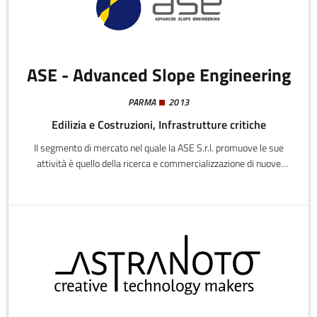
ASE - Advanced Slope Engineering
PARMA
2013
Edilizia e Costruzioni, Infrastrutture critiche
Il segmento di mercato nel quale la ASE S.r.l. promuove le sue
attività è quello della ricerca e commercializzazione di nuove
tecnologie finalizzate al monitoraggio del sottosuolo, delle
strutture civili e geotecniche e delle infrastrutture, con
particolare attenzione ai problemi ingegneristici relativi alla
stabilità dei pendii naturali in terra e roccia e di quelli artificiali,
ma anche, più in generale, ai diversi settori della geotecnica e
dell’ingegneria civile.