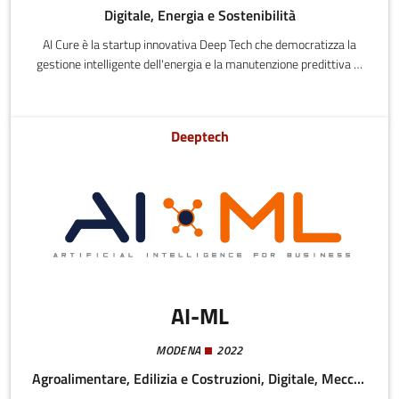
Digitale, Energia e Sostenibilità
AI Cure è la startup innovativa Deep Tech che democratizza la
gestione intelligente dell'energia e la manutenzione predittiva di
stabilimenti industriali e infrastrutture complesse. La nostra
missione è colmare il divario tra la complessità dei dati energetici
e la loro reale comprensione, aiutando i manager a trasformare i
Deeptech
dati in scelte consapevoli e sostenibili.
AI-ML
MODENA
2022
Agroalimentare, Edilizia e Costruzioni, Digitale, Meccatronica e Materiali, Salute e Benessere