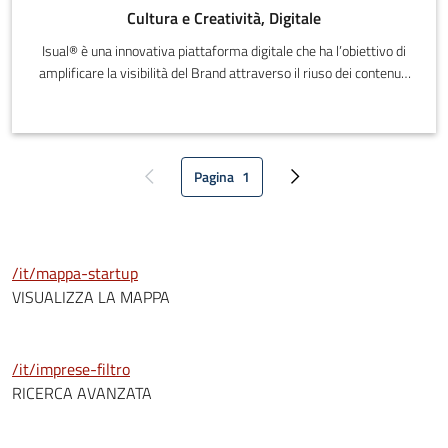
Cultura e Creatività, Digitale
Isual® è una innovativa piattaforma digitale che ha l’obiettivo di
amplificare la visibilità del Brand attraverso il riuso dei contenuti
digitali prodotti che vengono distribuiti direttamente sui canali
della propria rete: partner, punti vendita, agenti, collaboratori.La
Rete Relazionale di un Brand/Organizzazione ha la potenzialità di
amplificarne enormemente la reputazione, la visibilità e di
Pagina
1
conseguenza le vendite.
Pagina precedente
Pagina attuale
Pagina successiva
/it/mappa-startup
VISUALIZZA LA MAPPA
/it/imprese-filtro
RICERCA AVANZATA