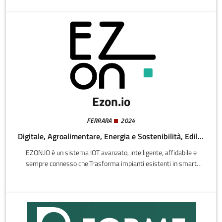
formulata nel 2023).Nell'ambito della geotecnica e dell’edilizia, lo
scopo di EO GEA è progettare soluzioni che agiscano sulla causa
del problema di risalita e cedimento e prevengano problemi
futuri.
Ezon.io
FERRARA
2024
Digitale, Agroalimentare, Energia e Sostenibilità, Edilizia e Costruzioni
EZON.IO è un sistema IOT avanzato, intelligente, affidabile e
sempre connesso che:Trasforma impianti esistenti in smart
home senza opere murarieGestisce illuminazione, clima, prese
intelligenti, sensori e molto altroSfrutta la Tecnologia mesh:
nessuna centralina, zero punti criticiUtilizza materiali eco-friendly
e app user-friendly100% Made in Italy