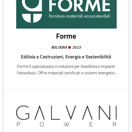
Forme
BOLOGNA
2023
Edilizia e Costruzioni, Energia e Sostenibilità
Forme è specializzata in soluzioni per bioedilizia e impianti
fotovoltaici. Offre materiali certificati e sistemi energetici
fotovoltaici sia residenziali che industriali, occupandosi anche di
progettazione, installazione, manutenzione e formazione
tecnica. L'impresa affianca professionisti, imprese edili e privati
tramite un unico referente tecnico-commerciale, garantendo
assistenza continua, prodotti Made in Italy e interventi
personalizzati basati sulla qualità dei materiali e l’affidabilità dei
servizi