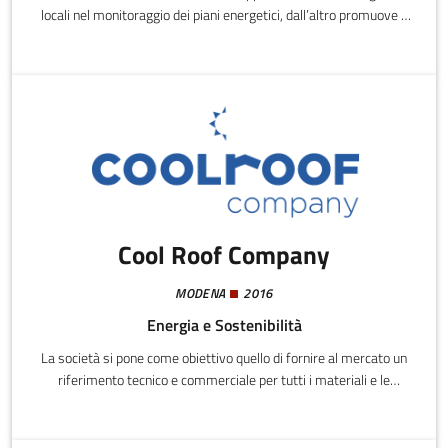
locali nel monitoraggio dei piani energetici, dall’altro promuove e
coordina la nascita delle associazioni locali (le Comunità Solari dei
Comuni), quali strumento di partecipazione collettiva per la
riduzione dei consumi e la produzione di energia rinnovabile
diffusa.
Cool Roof Company
MODENA
2016
Energia e Sostenibilità
La società si pone come obiettivo quello di fornire al mercato un
riferimento tecnico e commerciale per tutti i materiali e le
tecniche di raffrescamento passivo, basate su interventi di
rivestimento con prodotti “cool” di superfici esterne, coperture e
pareti perimetrali di un fabbricato.