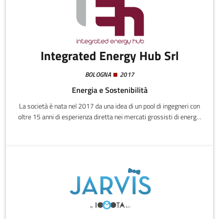
innovation e la gestione dell’intervento sul patrimonio costruito
esistente mediante tecnologie integrate BIM-Blockchain
Integrated Energy Hub Srl
BOLOGNA
2017
Energia e Sostenibilità
La società è nata nel 2017 da una idea di un pool di ingegneri con
oltre 15 anni di esperienza diretta nei mercati grossisti di energia
e ambiente.La sua missione primaria è diffondere e affermare le
politiche di sostenibilità ambientale, mediante la ricerca, lo
sviluppo e la diffusione di soluzioni innovative (non solo
tecnologiche) rivolte sia per i consumatori di energia che per gli
operatori.