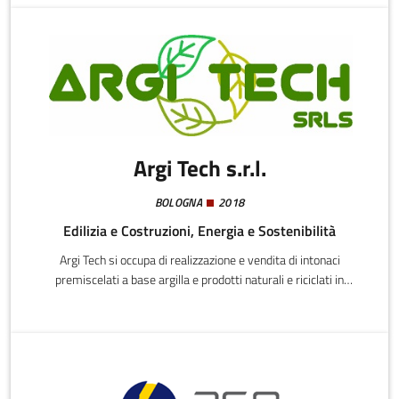
Argi Tech s.r.l.
BOLOGNA
2018
Edilizia e Costruzioni, Energia e Sostenibilità
Argi Tech si occupa di realizzazione e vendita di intonaci
premiscelati a base argilla e prodotti naturali e riciclati in
bioedilizia.La principale innovazione è rappresentata dal prodotto
"Argi Lite Bio Intonaco Termico": si tratta di un intonaco termico
da interno a base argilla, canapulo da agricoltura biologica,
cellulosa riciclata e fiocco di cellulosa riciclato. Gli altri prodotti
realizzati sono: