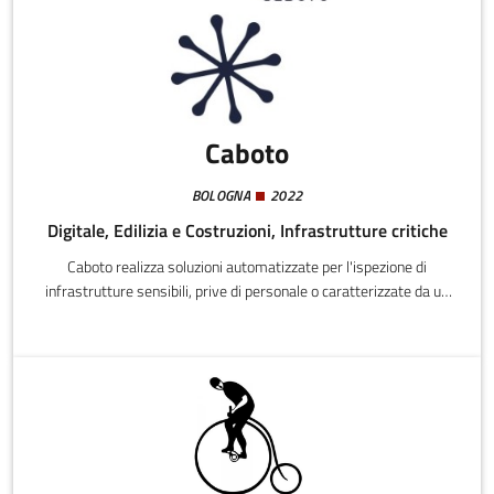
infrastrutture, edilizia abitativa e produttiva) e del restauro
(edifici e manufatti storici).
Caboto
BOLOGNA
2022
Digitale, Edilizia e Costruzioni, Infrastrutture critiche
Caboto realizza soluzioni automatizzate per l'ispezione di
infrastrutture sensibili, prive di personale o caratterizzate da un
elevato rischio.Caboto ha realizzato un sistema per l'ispezione
automatica delle infrastrutture sensibili o a forte rischio, basato
su droni o robot quadrupedi, una sensoristica avanzata, algoritmi
di intelligenza artificiale e anomaly detection, e una piattaforma
nel metaverso per la fruizione dei dati, rappresentati sul gemello
digitale dell'infrastruttura target.