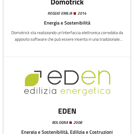
Domotrick
REGGIO EMILIA
2014
Energia e Sostenibilità
Domotrick sta realizzando un'interfaccia elettronica corredata da
apposito software che può essere inserita in una tradizionale
presa elettrica o all'interno di altro utilizzatore elettrico (corpo
illuminate, elettrodomestico etc..) con lo scopo principale di
comandare detto ultilizzatore con diverse logiche: orari
schedulati, richiesta remota o trigger su un sensore.
EDEN
BOLOGNA
2008
Energia e Sostenibilità, Edilizia e Costruzioni