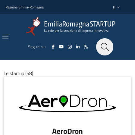
Salta al contenuto principale
Salta al piè di pagina
Regione Emilia-Romagna
IT
SELETTORE L
Seguici su
Le startup (58)
AeroDron