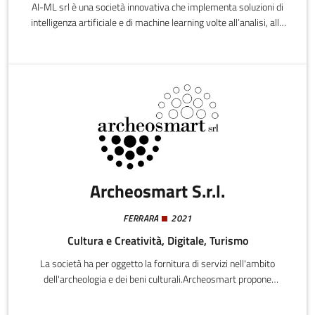
AI-ML srl è una società innovativa che implementa soluzioni di
intelligenza artificiale e di machine learning volte all’analisi, allo
studio, alla realizzazione ed all’addestramento di algoritmi per
dare soluzioni imprenditoriali ed essere di supporto ai processi
decisionali ed alla trasformazione digitale di organizzazioni, enti
ed aziende.
Archeosmart S.r.l.
FERRARA
2021
Cultura e Creatività, Digitale, Turismo
La società ha per oggetto la fornitura di servizi nell'ambito
dell'archeologia e dei beni culturali.Archeosmart propone
metodologie e tecnologie innovative proprie dell'ambito
accademico per la fornitura di servizi che comprendono: